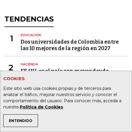
TENDENCIAS
EDUCACIÓN
1
Dos universidades de Colombia entre
las 10 mejores de la región en 2027
HACIENDA
2
EE.UU. es el país con mayor deuda
pública con US$40,7 billones en 2026
COOKIES
Este sitio web usa cookies propias y de terceros para
AGRO
3
analizar el tráfico, mejorar nuestros servicio y conocer el
Colombia sigue en el top tres de los
comportamiento del usuario. Para conocer más, acceda a
países que más producen café
nuestra
Política de Cookies
.
ENTENDIDO
TURISMO
4
TEMAS DE INTERÉS
Singapur lidera el ranking de los