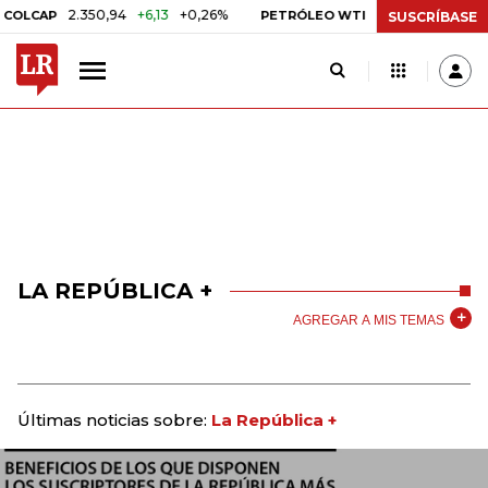
2.350,94
+6,13
+0,26%
US$ 78,01
US$ 2,92
LCAP
PETRÓLEO WTI
SUSCRÍBASE
LA REPÚBLICA +
AGREGAR A MIS TEMAS
Últimas noticias sobre:
La República +