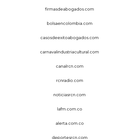
firmasdeabogados.com
bolsaencolombia.com
casosdeexitoabogados.com
carnavalindustriacultural.com
canalrcn.com
rcnradio.com
noticiasrcn.com
lafm.com.co
alerta.com.co
deportesrcn.com