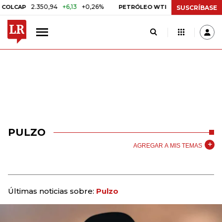
2.350,94
+6,13
+0,26%
US$ 78,01
US$ 2,92
LCAP
PETRÓLEO WTI
SUSCRÍBASE
PULZO
AGREGAR A MIS TEMAS
Últimas noticias sobre:
Pulzo