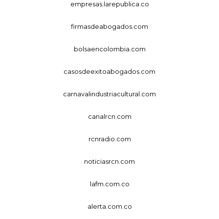
empresas.larepublica.co
firmasdeabogados.com
bolsaencolombia.com
casosdeexitoabogados.com
carnavalindustriacultural.com
canalrcn.com
rcnradio.com
noticiasrcn.com
lafm.com.co
alerta.com.co