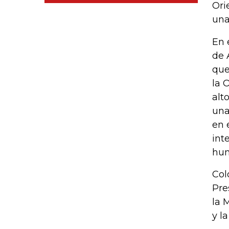
Ori
una
En 
de 
que
la 
alt
una
en 
int
hu
Col
Pre
la 
y l