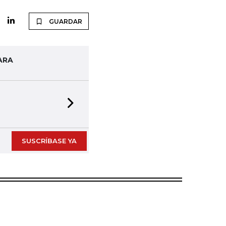
GUARDAR
ARA
Next slide
SUSCRÍBASE YA