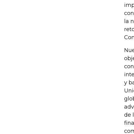
imp
con
la 
ret
Con
Nue
obj
con
int
y b
Uni
glo
adv
de 
fin
com