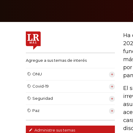
Ha 
202
fun
más
Agregue a sus temas de interés
por
ONU
pan
Covid-19
El 
irr
Seguridad
asu
Paz
ace
car
dis
Administre sus temas