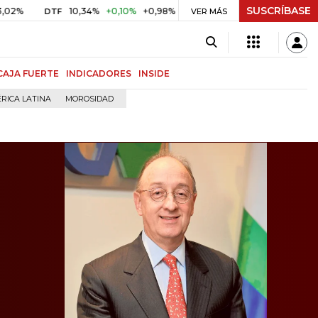
SUSCRÍBASE
10,34%
+0,10%
+0,98%
$ 416,86
+$ 0,05
+0,01%
DTF
UVR
VER MÁS
CAJA FUERTE
INDICADORES
INSIDE
RICA LATINA
MOROSIDAD