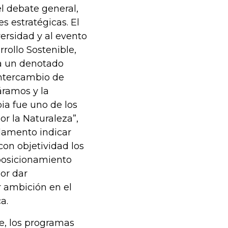
el debate general,
s estratégicas. El
ersidad y al evento
rollo Sostenible,
a un denotado
intercambio de
áramos y la
a fue uno de los
r la Naturaleza”,
 lamento indicar
on objetividad los
 posicionamiento
or dar
 ambición en el
a.
e, los programas