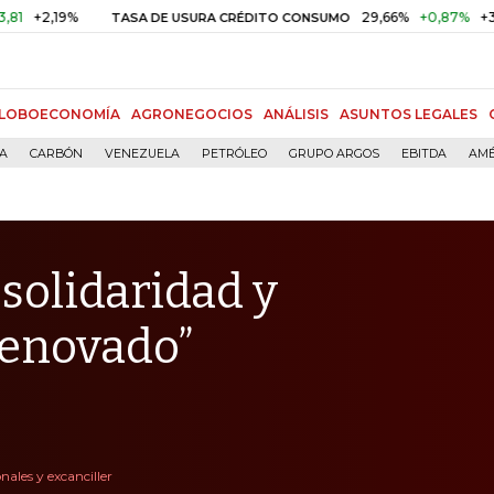
,19%
29,66%
+0,87%
+3,02%
TASA DE USURA CRÉDITO CONSUMO
LOBOECONOMÍA
AGRONEGOCIOS
ANÁLISIS
ASUNTOS LEGALES
ÍA
CARBÓN
VENEZUELA
PETRÓLEO
GRUPO ARGOS
EBITDA
AMÉ
solidaridad y
renovado”
ales y excanciller