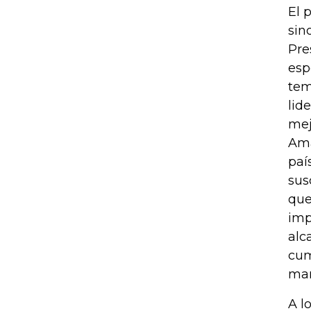
El 
sin
Pre
esp
tem
lid
mej
Ama
paí
sus
que
imp
alc
cum
mar
A l