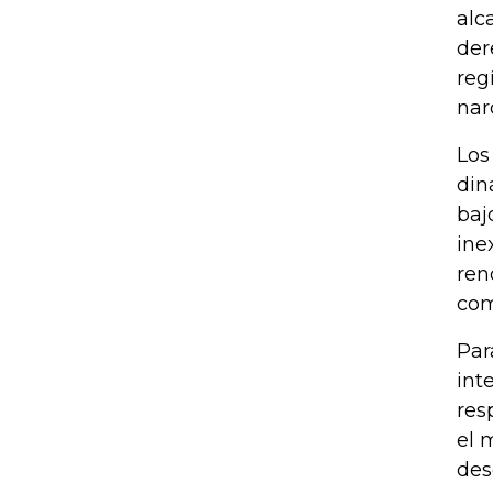
alc
der
reg
nar
Los
din
baj
ine
ren
com
Par
int
res
el 
des