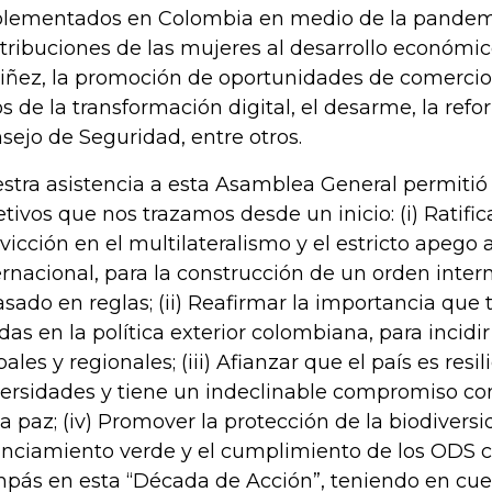
lementados en Colombia en medio de la pandemi
tribuciones de las mujeres al desarrollo económic
niñez, la promoción de oportunidades de comercio 
os de la transformación digital, el desarme, la ref
sejo de Seguridad, entre otros.
stra asistencia a esta Asamblea General permitió
etivos que nos trazamos desde un inicio: (i) Ratific
vicción en el multilateralismo y el estricto apego 
ernacional, para la construcción de un orden inter
asado en reglas; (ii) Reafirmar la importancia que
das en la política exterior colombiana, para incidir
bales y regionales; (iii) Afianzar que el país es resil
ersidades y tiene un indeclinable compromiso con
la paz; (iv) Promover la protección de la biodiversi
anciamiento verde y el cumplimiento de los ODS 
pás en esta “Década de Acción”, teniendo en cue