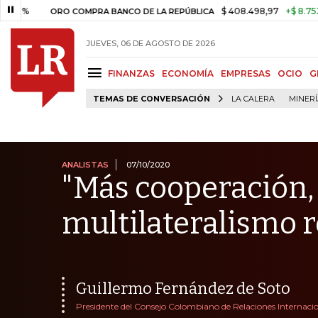
$ 408.498,97
+$ 8.753,81
+2
ORO COMPRA BANCO DE LA REPÚBLICA
JUEVES, 06 DE AGOSTO DE 2026
FINANZAS
ECONOMÍA
EMPRESAS
OCIO
G
TEMAS DE CONVERSACIÓN
LA CALERA
MINER
ANALISTAS
07/10/2020
"Más cooperación, 
multilateralismo 
Guillermo Fernández de Soto
Presidente del Consejo Colombiano de Relaciones Internacion