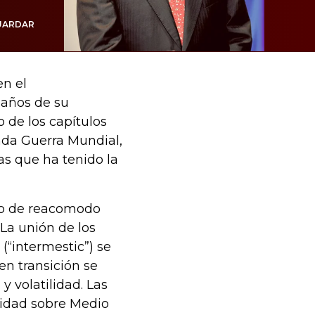
UARDAR
n el
 años de su
o de los capítulos
da Guerra Mundial,
as que ha tenido la
rio de reacomodo
 La unión de los
 (“intermestic”) se
n transición se
y volatilidad. Las
ridad sobre Medio