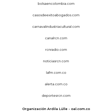
bolsaencolombia.com
casosdeexitoabogados.com
carnavalindustriacultural.com
canalrcn.com
rcnradio.com
noticiasrcn.com
lafm.com.co
alerta.com.co
deportesrcn.com
Organización Ardila Lülle - oal.com.co