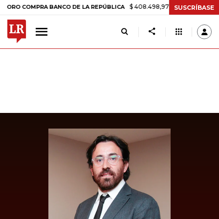
$ 408.498,97
+$ 8.753,81
+2,19%
COMPRA BANCO DE LA REPÚBLICA
SUSCRÍBASE