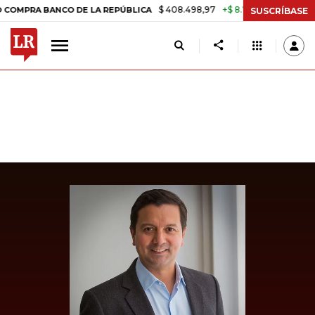
$ 408.498,97
+$ 8.753,81
+2,19%
RA BANCO DE LA REPÚBLICA
TAS
SUSCRÍBASE