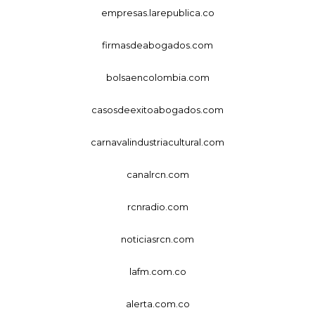
empresas.larepublica.co
firmasdeabogados.com
bolsaencolombia.com
casosdeexitoabogados.com
carnavalindustriacultural.com
canalrcn.com
rcnradio.com
noticiasrcn.com
lafm.com.co
alerta.com.co