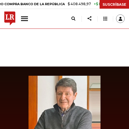
$ 408.498,97
+$ 8.753,81
+2,19%
RA BANCO DE LA REPÚBLICA
TA
SUSCRÍBASE