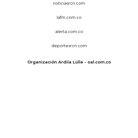
noticiasrcn.com
lafm.com.co
alerta.com.co
deportesrcn.com
Organización Ardila Lülle - oal.com.co