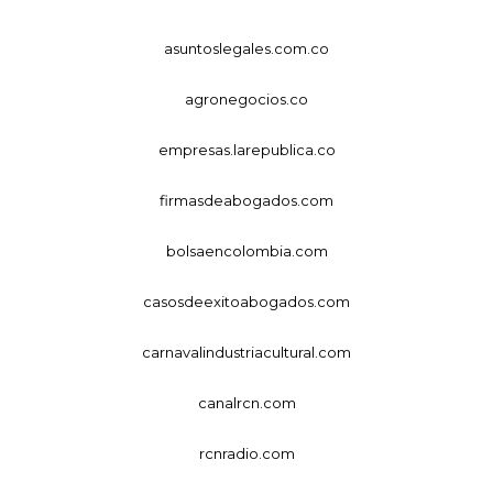
asuntoslegales.com.co
agronegocios.co
empresas.larepublica.co
firmasdeabogados.com
bolsaencolombia.com
casosdeexitoabogados.com
carnavalindustriacultural.com
canalrcn.com
rcnradio.com