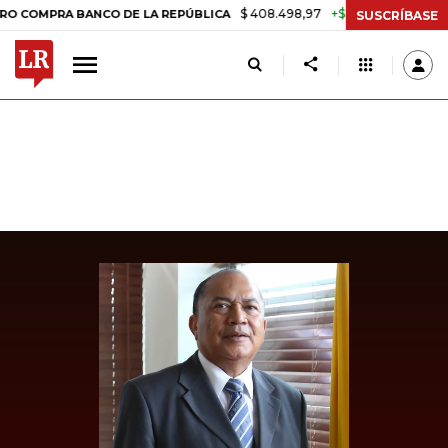
$ 408.498,97
+$ 8.753,81
+2,19%
RA BANCO DE LA REPÚBLICA
TAS
SUSCRÍBASE