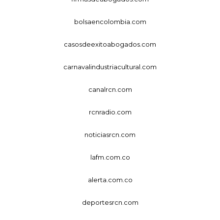
bolsaencolombia.com
casosdeexitoabogados.com
carnavalindustriacultural.com
canalrcn.com
rcnradio.com
noticiasrcn.com
lafm.com.co
alerta.com.co
deportesrcn.com