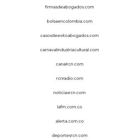
firmasdeabogados.com
bolsaencolombia.com
casosdeexitoabogados.com
carnavalindustriacultural.com
canalrcn.com
rcnradio.com
noticiasrcn.com
lafm.com.co
alerta.com.co
deportesrcn.com