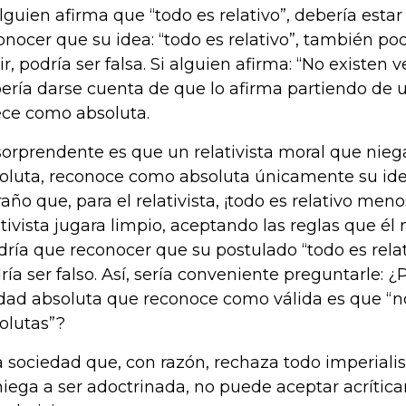
alguien afirma que “todo es relativo”, debería esta
onocer que su idea: “todo es relativo”, también podr
ir, podría ser falsa. Si alguien afirma: “No existen 
ería darse cuenta de que lo afirma partiendo de
ece como absoluta.
sorprendente es que un relativista moral que nie
oluta, reconoce como absoluta únicamente su id
raño que, para el relativista, ¡todo es relativo meno
ativista jugara limpio, aceptando las reglas que é
dría que reconocer que su postulado “todo es relati
ría ser falso. Así, sería conveniente preguntarle: ¿
dad absoluta que reconoce como válida es que “n
olutas”?
 sociedad que, con razón, rechaza todo imperiali
niega a ser adoctrinada, no puede aceptar acrític