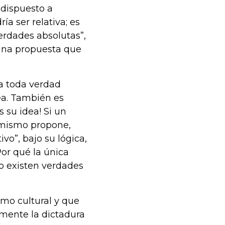
r dispuesto a
ía ser relativa; es
verdades absolutas”,
 una propuesta que
ga toda verdad
ea. También es
s su idea! Si un
l mismo propone,
vo”, bajo su lógica,
Por qué la única
o existen verdades
smo cultural y que
amente la dictadura