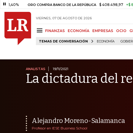
%
$ 408.498,97
+$ 8.753,81
ORO COMPRA BANCO DE LA REPÚBLICA
VIERNES, 07 DE AGOSTO DE 2026
FINANZAS
ECONOMÍA
EMPRESAS
OCIO
G
TEMAS DE CONVERSACIÓN
ECONOMÍA
GOBIE
ANALISTAS
19/11/2021
La dictadura del r
Alejandro Moreno-Salamanca
Profesor en IESE Business School