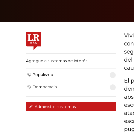
Viv
con
seg
del
Agregue a sus temas de interés
cau
Populismo
El 
Democracia
dem
abs
esc
Administre sus temas
ata
esc
pug