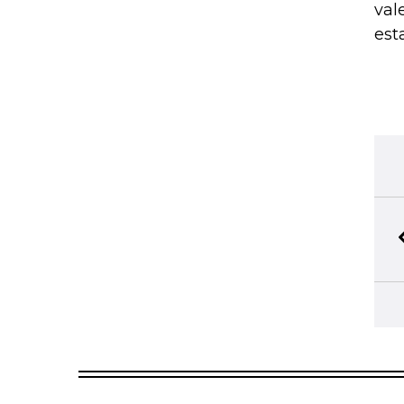
val
est