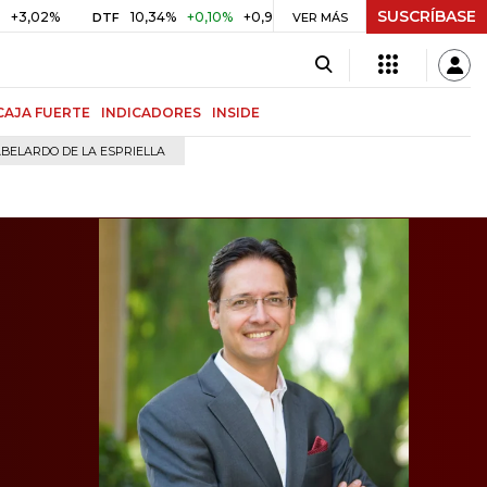
SUSCRÍBASE
10,34%
+0,10%
+0,98%
$ 416,86
+$ 0,05
+0,01%
DTF
UVR
VER MÁS
CAJA FUERTE
INDICADORES
INSIDE
BELARDO DE LA ESPRIELLA