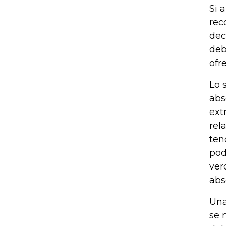
Si 
rec
dec
deb
ofr
Lo 
abs
ext
rel
ten
pod
ver
abs
Una
se 