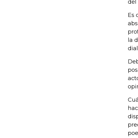
del
Es 
abs
pro
la 
dia
Deb
pos
act
opi
Cuá
hac
dis
pre
poe