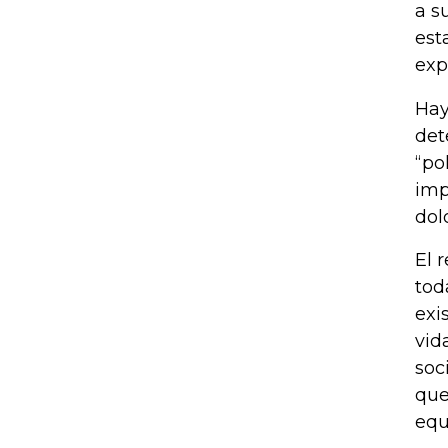
a s
est
exp
Hay
det
“po
imp
dol
El 
tod
exi
vid
soc
que
equ