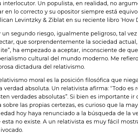
u interlocutor. Un populista, en realidad, no argu
ar en lo correcto y su opositor siempre está equivo
lican Levintzky & Ziblat en su reciente libro ‘How
 un segundo riesgo, igualmente peligroso, tal vez 
ectar, que sorprendentemente la sociedad actual,
lite”, ha empezado a aceptar, inconsciente de qu
erialismo cultural del mundo moderno. Me refiero a
orosa dictadura del relativismo.
relativismo moral es la posición filosófica que nieg
a verdad absoluta. Un relativista afirma: “Todo es re
sten verdades absolutas”. Si bien es importante ir 
a sobre las propias certezas, es curioso que la may
iedad hoy haya renunciado a la búsqueda de la v
 esta no existe. A un relativista es muy fácil mostr
ivocado.