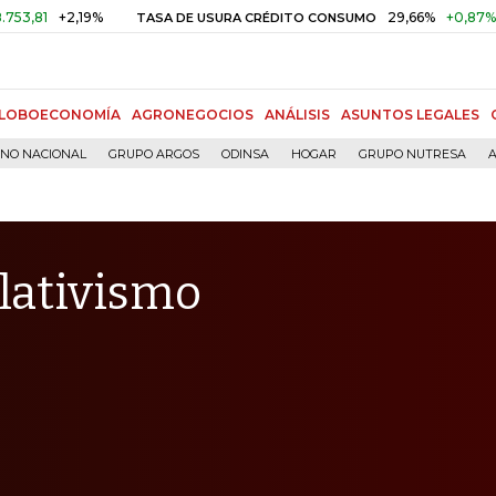
+2,19%
29,66%
+0,87%
+3,02%
TASA DE USURA CRÉDITO CONSUMO
LOBOECONOMÍA
AGRONEGOCIOS
ANÁLISIS
ASUNTOS LEGALES
RNO NACIONAL
GRUPO ARGOS
ODINSA
HOGAR
GRUPO NUTRESA
A
elativismo