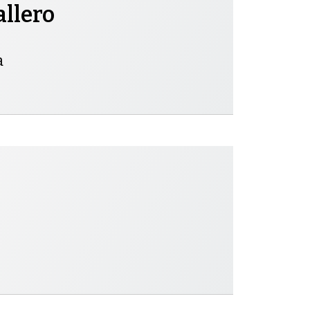
allero
a