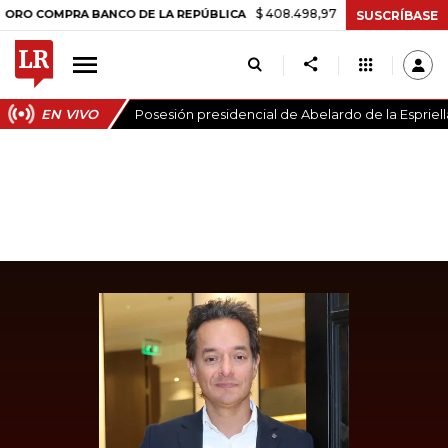
$ 408.498,97
+$ 8.753,81
+2,19%
OMPRA BANCO DE LA REPÚBLICA
SUSCRÍBASE
EN VIVO
Posesión presidencial de Abelardo de la Espriell