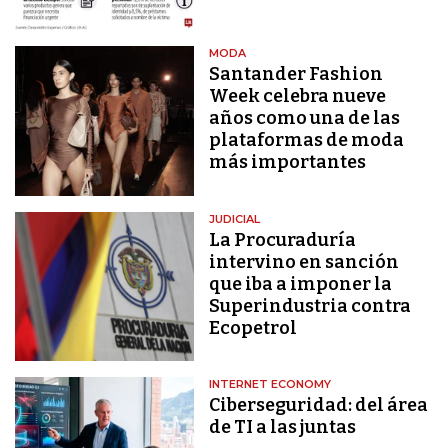
MODA
Santander Fashion
Week celebra nueve
años como una de las
plataformas de moda
más importantes
JUDICIAL
La Procuraduría
intervino en sanción
que iba a imponer la
Superindustria contra
Ecopetrol
INTERNET ECONOMY
Ciberseguridad: del área
de TI a las juntas