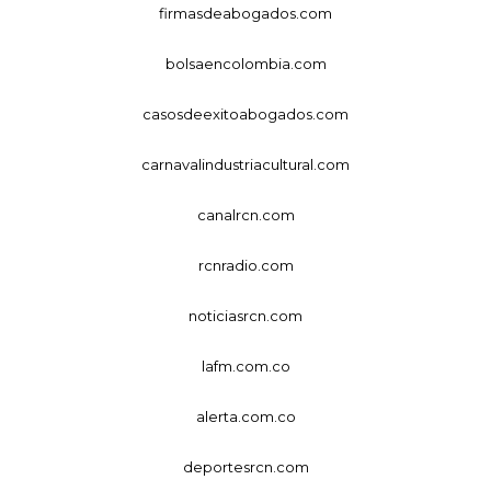
firmasdeabogados.com
bolsaencolombia.com
casosdeexitoabogados.com
carnavalindustriacultural.com
canalrcn.com
rcnradio.com
noticiasrcn.com
lafm.com.co
alerta.com.co
deportesrcn.com