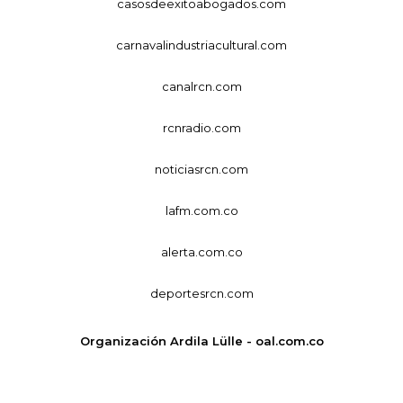
casosdeexitoabogados.com
carnavalindustriacultural.com
canalrcn.com
rcnradio.com
noticiasrcn.com
lafm.com.co
alerta.com.co
deportesrcn.com
Organización Ardila Lülle - oal.com.co