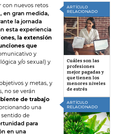
r con nuevos retos
ARTÍCULO
RELACIONADO
e, en gran medida,
ante la jornada
an esta experiencia
iones, la extensión
 funciones que
comunicativo y
Cuáles son las
ológica y/o sexual) y
profesiones
mejor pagadas y
que tienen los
objetivos y metas, y
menores niveles
de estrés
s, no se verán
biente de trabajo
ARTÍCULO
porcionando una
RELACIONADO
 sentido de
rtunidad para
ión en una