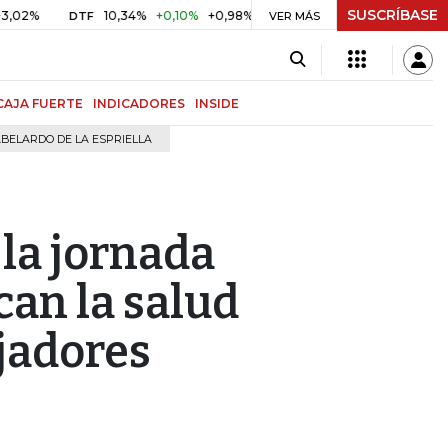
SUSCRÍBASE
10,34%
+0,10%
+0,98%
$ 416,91
+$ 0,05
+0,01%
DTF
UVR
VER MÁS
CAJA FUERTE
INDICADORES
INSIDE
BELARDO DE LA ESPRIELLA
la jornada
can la salud
ajadores