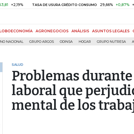
+2,19%
29,66%
+0,87%
+3,02%
TASA DE USURA CRÉDITO CONSUMO
LOBOECONOMÍA
AGRONEGOCIOS
ANÁLISIS
ASUNTOS LEGALES
RNO NACIONAL
GRUPO ARGOS
ODINSA
HOGAR
GRUPO NUTRESA
A
SALUD
Problemas durante 
laboral que perjudi
mental de los trab