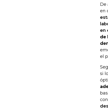
De 
en 
est
lab
en 
de 
dem
emo
el 
Seg
si 
ópt
ade
bas
con
des