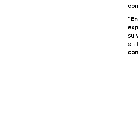
co
“En
exp
su 
en
con