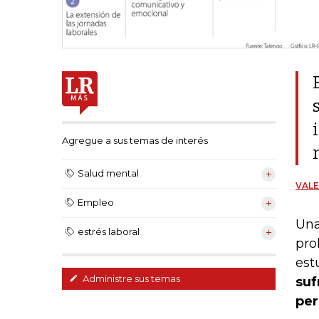
Agregue a sus temas de interés
Salud mental
VALE
Empleo
Una
estrés laboral
pro
est
Administre sus temas
suf
per