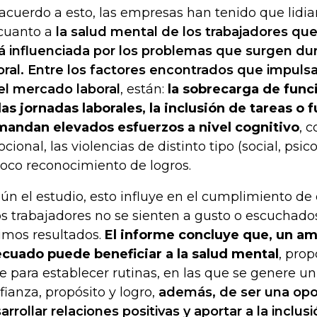
acuerdo a esto, las empresas han tenido que lidia
cuanto a
la salud mental de los trabajadores qu
á influenciada por los problemas que surgen dur
oral. Entre los factores encontrados que impuls
el mercado laboral
, están:
la sobrecarga de func
las jornadas laborales, la inclusión de tareas o
andan elevados esfuerzos a nivel cognitivo
, 
cional, las violencias de distinto tipo (social, psic
poco reconocimiento de logros.
ún el estudio, esto influye en el cumplimiento de 
los trabajadores no se sienten a gusto o escuchado
imos resultados.
El informe concluye que, un am
cuado puede beneficiar a la salud mental
, pro
e para establecer rutinas, en las que se genere un
fianza, propósito y logro,
además, de ser una opo
arrollar relaciones positivas y aportar a la inclus