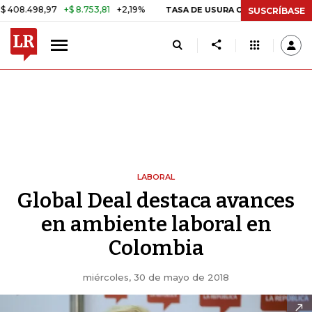
98,97
+$ 8.753,81
+2,19%
29,
TASA DE USURA CRÉDITO CONSUMO
SUSCRÍBASE
LABORAL
Global Deal destaca avances
en ambiente laboral en
Colombia
miércoles, 30 de mayo de 2018