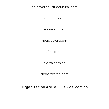
carnavalindustriacultural.com
canalrcn.com
rcnradio.com
noticiasrcn.com
lafm.com.co
alerta.com.co
deportesrcn.com
Organización Ardila Lülle - oal.com.co