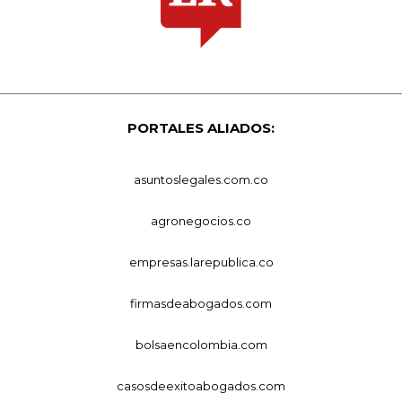
PORTALES ALIADOS:
asuntoslegales.com.co
agronegocios.co
empresas.larepublica.co
firmasdeabogados.com
bolsaencolombia.com
casosdeexitoabogados.com