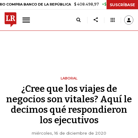
$ 408.498,97
+$ 8.753,81
+2,19%
MPRA BANCO DE LA REPÚBLICA
T
SUSCRÍBASE
LABORAL
¿Cree que los viajes de
negocios son vitales? Aquí le
decimos qué respondieron
los ejecutivos
miércoles, 16 de diciembre de 2020