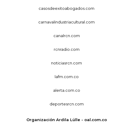
casosdeexitoabogados.com
carnavalindustriacultural.com
canalrcn.com
rcnradio.com
noticiasrcn.com
lafm.com.co
alerta.com.co
deportesrcn.com
Organización Ardila Lülle - oal.com.co