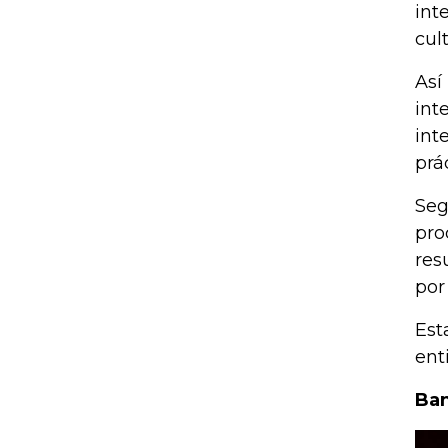
int
cul
Así
int
int
prá
Seg
pro
res
por
Est
ent
Ban