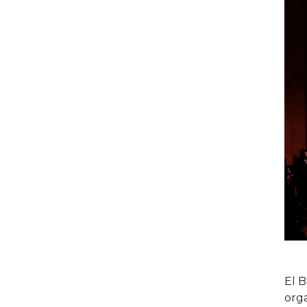
El B
orga