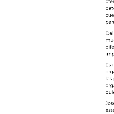
ofe
det
cue
par
Del
muc
dif
imp
Es 
org
las
org
qui
Jos
est