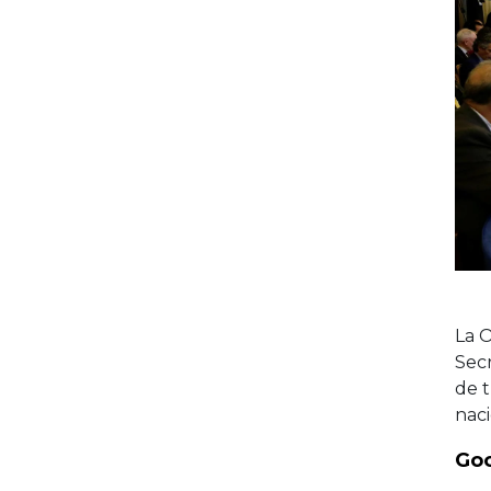
La 
Secr
de t
naci
Goo