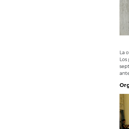
La 
Los 
sept
ante
Org