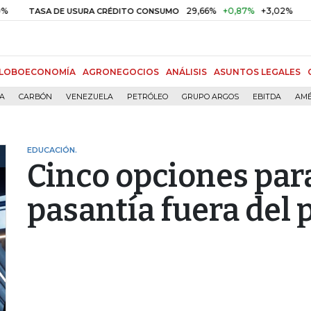
29,66%
+0,87%
+3,02%
10,34%
+0
USURA CRÉDITO CONSUMO
DTF
LOBOECONOMÍA
AGRONEGOCIOS
ANÁLISIS
ASUNTOS LEGALES
ÍA
CARBÓN
VENEZUELA
PETRÓLEO
GRUPO ARGOS
EBITDA
AMÉ
EDUCACIÓN.
Cinco opciones par
pasantía fuera del 