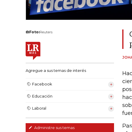
Foto:
Reuters
JOH
Agregue a sus temas de interés
Hac
cie
Facebook
pos
Educación
hac
sob
Laboral
fue
Par
Administre sus temas