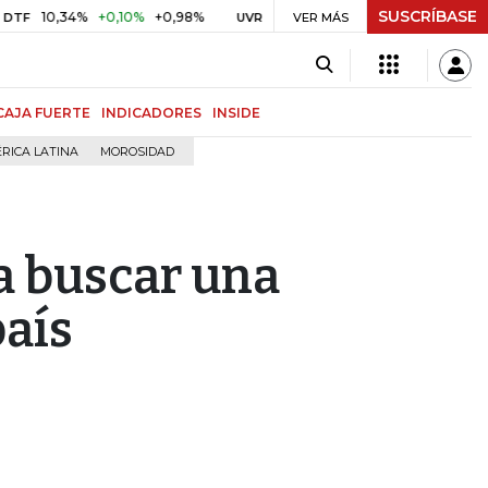
SUSCRÍBASE
,10%
+0,98%
$ 416,86
+$ 0,05
+0,01%
US$ 64.4
UVR
VER MÁS
BITCOIN
CAJA FUERTE
INDICADORES
INSIDE
RICA LATINA
MOROSIDAD
a buscar una
país