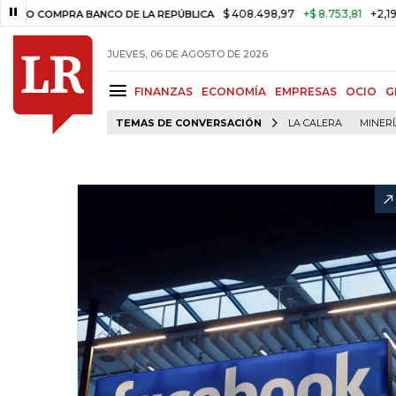
$ 408.498,97
+$ 8.753,81
+2,19%
NCO DE LA REPÚBLICA
TASA DE 
JUEVES, 06 DE AGOSTO DE 2026
FINANZAS
ECONOMÍA
EMPRESAS
OCIO
G
TEMAS DE CONVERSACIÓN
LA CALERA
MINER