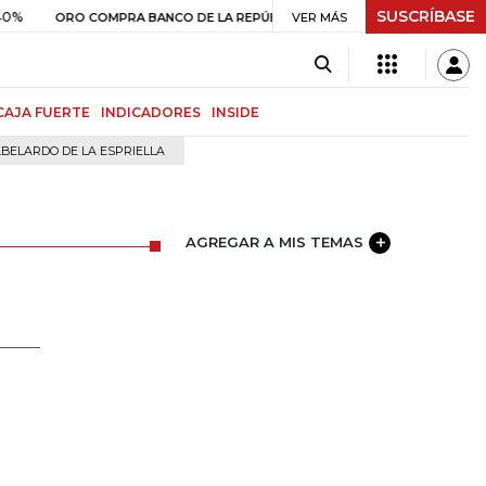
SUSCRÍBASE
$ 408.498,97
+$ 8.753,81
+2,19%
RO COMPRA BANCO DE LA REPÚBLICA
VER MÁS
CAJA FUERTE
INDICADORES
INSIDE
BELARDO DE LA ESPRIELLA
AGREGAR A MIS TEMAS