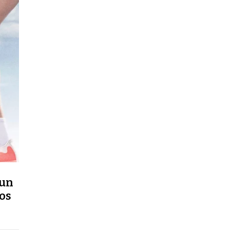
 un
los