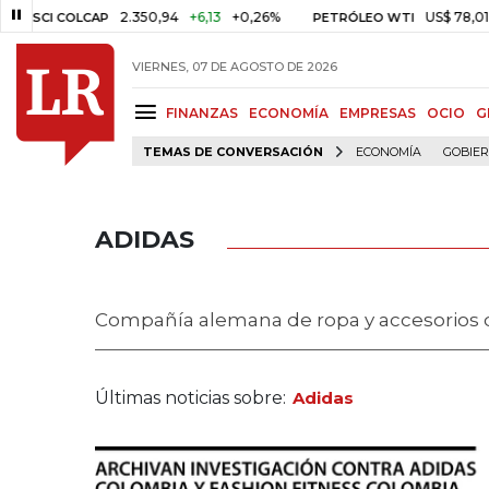
2.350,94
+6,13
+0,26%
US$ 78,01
US$ 2,9
COLCAP
PETRÓLEO WTI
VIERNES, 07 DE AGOSTO DE 2026
FINANZAS
ECONOMÍA
EMPRESAS
OCIO
G
TEMAS DE CONVERSACIÓN
ECONOMÍA
GOBIE
ADIDAS
Compañía alemana de ropa y accesorios d
Últimas noticias sobre:
Adidas