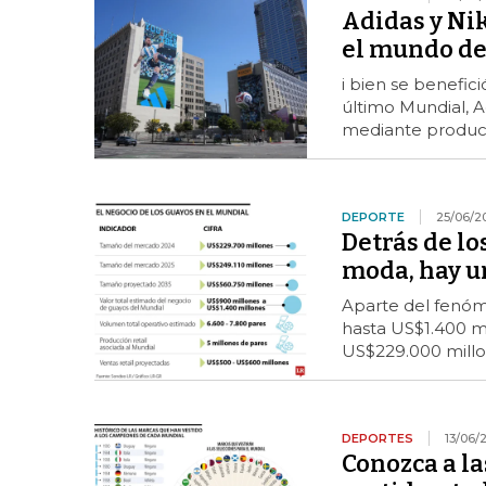
Adidas y Nik
el mundo de
i bien se benefici
último Mundial, A
mediante product
DEPORTE
25/06/2
Detrás de lo
moda, hay u
Aparte del fenóm
hasta US$1.400 m
US$229.000 mill
DEPORTES
13/06/
Conozca a l