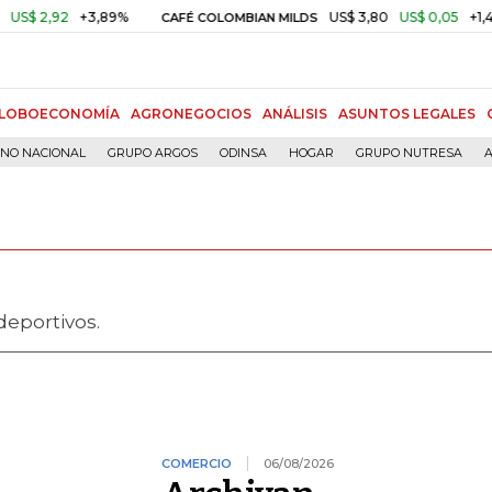
2
+3,89%
US$ 3,80
US$ 0,05
+1,40%
CAFÉ COLOMBIAN MILDS
O
LOBOECONOMÍA
AGRONEGOCIOS
ANÁLISIS
ASUNTOS LEGALES
RNO NACIONAL
GRUPO ARGOS
ODINSA
HOGAR
GRUPO NUTRESA
A
eportivos.
COMERCIO
06/08/2026