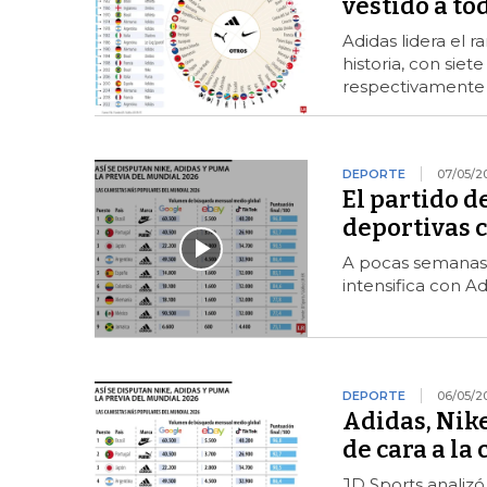
vestido a t
Adidas lidera el 
historia, con siete
respectivamente
DEPORTE
07/05/2
El partido d
deportivas 
A pocas semanas 
intensifica con Ad
DEPORTE
06/05/2
Adidas, Nik
de cara a la
JD Sports analizó