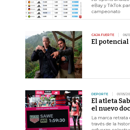
eBay y TikTok par
campeonato
CAJA FUERTE
06/0
El potencial
DEPORTE
01/05/2
El atleta Sa
el nuevo do
La marca retrata 
través de la hist
esfuerzo colectiv