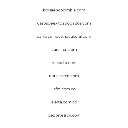
bolsaencolombia.com
casosdeexitoabogados.com
carnavalindustriacultural.com
canalrcn.com
rcnradio.com
noticiasrcn.com
lafm.com.co
alerta.com.co
deportesrcn.com