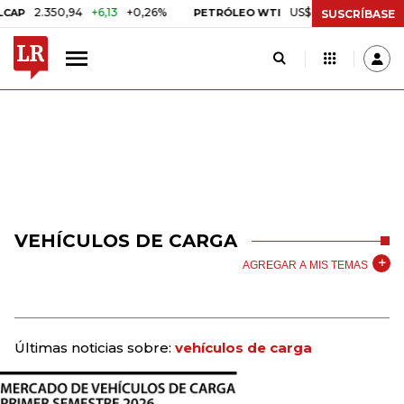
.350,94
+6,13
+0,26%
US$ 78,01
US$ 2,92
+3,89
PETRÓLEO WTI
SUSCRÍBASE
VEHÍCULOS DE CARGA
AGREGAR A MIS TEMAS
Últimas noticias sobre:
vehículos de carga