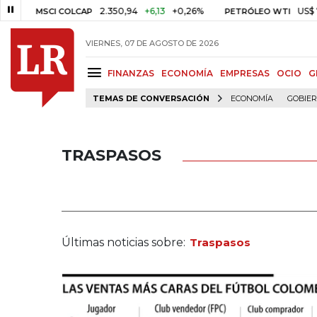
2.350,94
+6,13
+0,26%
US$ 78,01
US
SCI COLCAP
PETRÓLEO WTI
VIERNES, 07 DE AGOSTO DE 2026
FINANZAS
ECONOMÍA
EMPRESAS
OCIO
G
TEMAS DE CONVERSACIÓN
ECONOMÍA
GOBIE
TRASPASOS
Últimas noticias sobre:
Traspasos