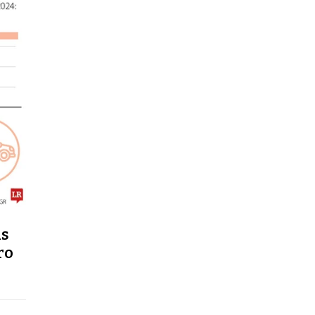
as
ro