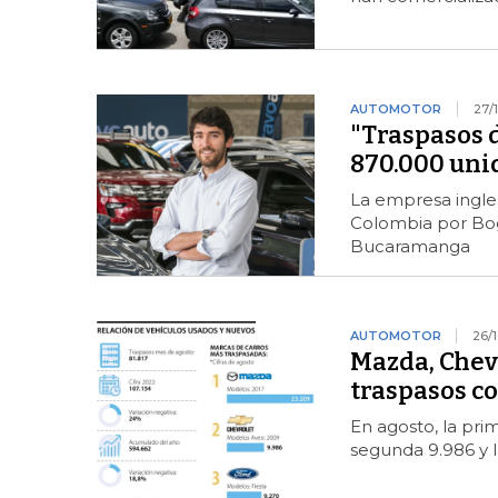
AUTOMOTOR
27/
"Traspasos d
870.000 unid
La empresa ingle
Colombia por Bogo
Bucaramanga
AUTOMOTOR
26/
Mazda, Chev
traspasos c
En agosto, la pri
segunda 9.986 y l