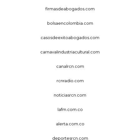
firmasdeabogados.com
bolsaencolombia.com
casosdeexitoabogados.com
carnavalindustriacultural.com
canalrcn.com
rcnradio.com
noticiasrcn.com
lafm.com.co
alerta.com.co
deportesrcn.com