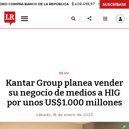
$ 408.498,97
+$ 8.753,81
+2,19%
RA BANCO DE LA REPÚBLICA
TA
SUSCRÍBASE
EE.UU.
Kantar Group planea vender
su negocio de medios a HIG
por unos US$1.000 millones
sábado, 18 de enero de 2025