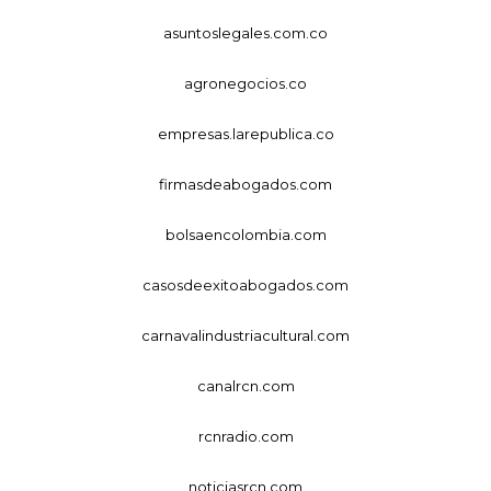
asuntoslegales.com.co
agronegocios.co
empresas.larepublica.co
firmasdeabogados.com
bolsaencolombia.com
casosdeexitoabogados.com
carnavalindustriacultural.com
canalrcn.com
rcnradio.com
noticiasrcn.com