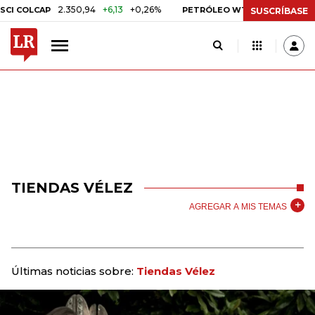
2.350,94
+6,13
+0,26%
US$ 78,01
US$ 2,
COLCAP
PETRÓLEO WTI
SUSCRÍBASE
TIENDAS VÉLEZ
AGREGAR A MIS TEMAS
Últimas noticias sobre:
Tiendas Vélez