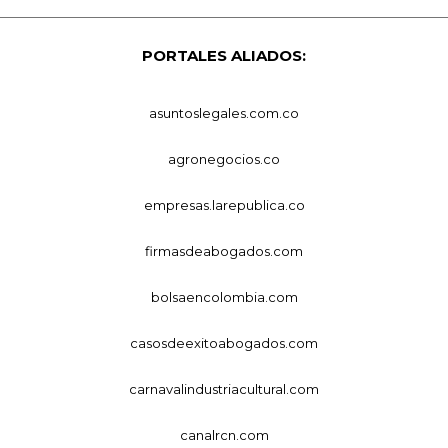
PORTALES ALIADOS:
asuntoslegales.com.co
agronegocios.co
empresas.larepublica.co
firmasdeabogados.com
bolsaencolombia.com
casosdeexitoabogados.com
carnavalindustriacultural.com
canalrcn.com