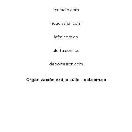
rcnradio.com
noticiasrcn.com
lafm.com.co
alerta.com.co
deportesrcn.com
Organización Ardila Lülle - oal.com.co