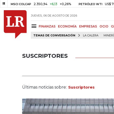
2.350,94
+6,13
+0,26%
US$ 78,01
US$ 2
I COLCAP
PETRÓLEO WTI
JUEVES, 06 DE AGOSTO DE 2026
FINANZAS
ECONOMÍA
EMPRESAS
OCIO
G
TEMAS DE CONVERSACIÓN
LA CALERA
MINER
SUSCRIPTORES
Últimas noticias sobre:
Suscriptores