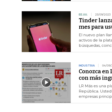
EE.UU.
25/09/2023
Tinder lanz
mes para us
El nuevo plan lla
activos de la pl
búsquedas, coinci
INDUSTRIA
04/09/
Conozca en 
con más ing
LR Más es una pla
República. Usted 
empresas princip