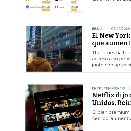
EE.UU.
07/02/2024
El New York
que aumenta
The Times ha teni
acceso a su periód
junto con aplicac
ENTRETENIMIENTO
Netflix dijo
Unidos, Rei
El plan premium s
tiempo, aumentó 