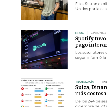
Elliot Sutton exp
Unidos por la cal
EE.UU.
23/04/2024
Spotify tuvo
pago intera
Los suscriptores 
según informó la
TECNOLOGÍA
17/0
Suiza, Dinam
más costosa
De los 244 países
diciembre de 2023