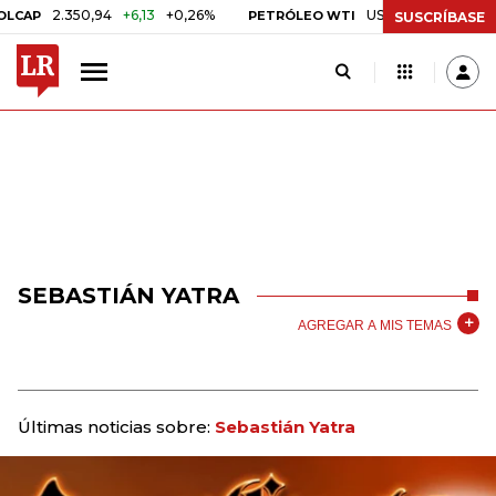
2.350,94
+6,13
+0,26%
US$ 78,01
US$ 2,92
+3,
PETRÓLEO WTI
SUSCRÍBASE
SEBASTIÁN YATRA
AGREGAR A MIS TEMAS
Últimas noticias sobre:
Sebastián Yatra