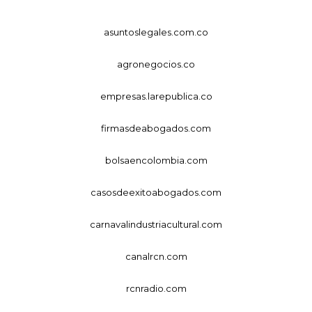
asuntoslegales.com.co
agronegocios.co
empresas.larepublica.co
firmasdeabogados.com
bolsaencolombia.com
casosdeexitoabogados.com
carnavalindustriacultural.com
canalrcn.com
rcnradio.com