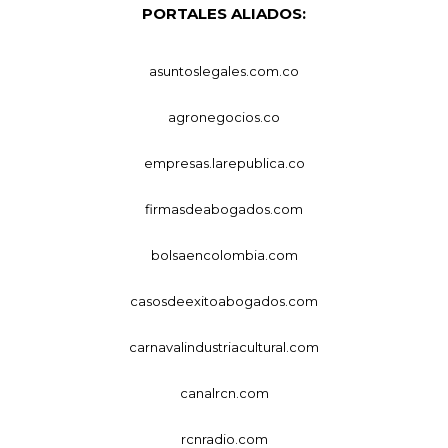
PORTALES ALIADOS:
asuntoslegales.com.co
agronegocios.co
empresas.larepublica.co
firmasdeabogados.com
bolsaencolombia.com
casosdeexitoabogados.com
carnavalindustriacultural.com
canalrcn.com
rcnradio.com