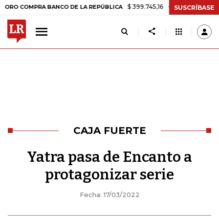
$ 399.745,16
+$ 2.295,71
+0,58%
MPRA BANCO DE LA REPÚBLICA
TA
SUSCRÍBASE
CAJA FUERTE
Yatra pasa de Encanto a
protagonizar serie
Fecha: 17/03/2022