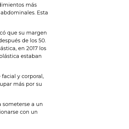
cedimientos más
 abdominales. Esta
licó que su margen
después de los 50.
stica, en 2017 los
plástica estaban
facial y corporal,
cupar más por su
a someterse a un
cionarse con un