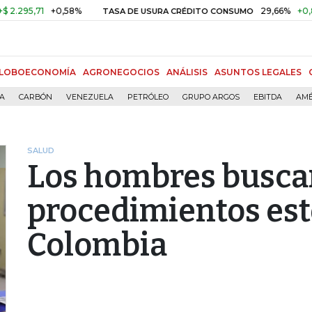
71
+0,58%
29,66%
+0,87%
+3
TASA DE USURA CRÉDITO CONSUMO
LOBOECONOMÍA
AGRONEGOCIOS
ANÁLISIS
ASUNTOS LEGALES
ÍA
CARBÓN
VENEZUELA
PETRÓLEO
GRUPO ARGOS
EBITDA
AMÉ
SALUD
Los hombres busca
procedimientos est
Colombia