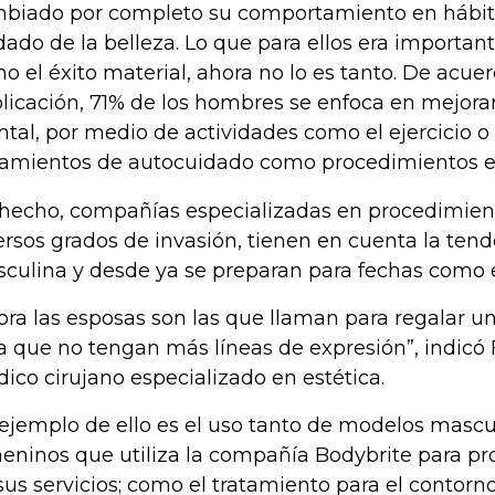
biado por completo su comportamiento en hábi
dado de la belleza. Lo que para ellos era importa
o el éxito material, ahora no lo es tanto. De acuer
licación, 71% de los hombres se enfoca en mejorar 
tal, por medio de actividades como el ejercicio o 
tamientos de autocuidado como procedimientos es
hecho, compañías especializadas en procedimient
ersos grados de invasión, tienen en cuenta la ten
culina y desde ya se preparan para fechas como e
ora las esposas son las que llaman para regalar un
a que no tengan más líneas de expresión”, indicó 
ico cirujano especializado en estética.
ejemplo de ello es el uso tanto de modelos masc
eninos que utiliza la compañía Bodybrite para p
sus servicios; como el tratamiento para el contorno