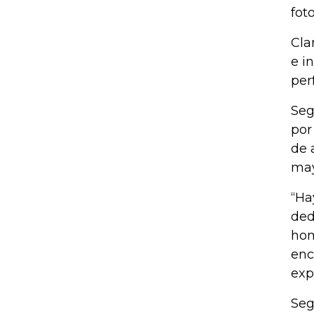
fot
Cla
e i
per
Seg
por
de 
may
“Ha
ded
hom
enc
exp
Seg