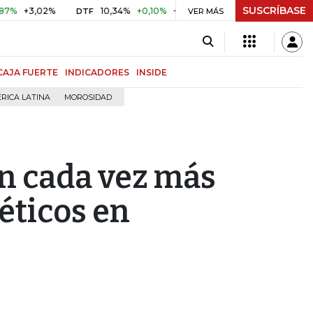
SUSCRÍBASE
,02%
10,34%
+0,10%
+0,98%
$ 416,86
+$ 0,05
+0,0
DTF
VER MÁS
UVR
CAJA FUERTE
INDICADORES
INSIDE
RICA LATINA
MOROSIDAD
n cada vez más
éticos en