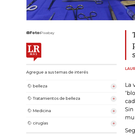
Foto:
Pixabay
LAUR
Agregue a sus temas de interés
La 
belleza
“bl
Tratamientos de belleza
cad
Sin
Medicina
mun
cirugías
Seg