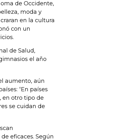
noma de Occidente,
belleza, moda y
craran en la cultura
ionó con un
cios.
nal de Salud,
gimnasios el año
del aumento, aún
aíses: “En países
 en otro tipo de
res se cuidan de
uscan
 de eficaces. Según