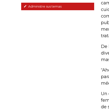
cam
Administre sus temas
cui
com
pub
men
tra
De 
div
mas
“Ah
par
méd
Un 
fem
de 