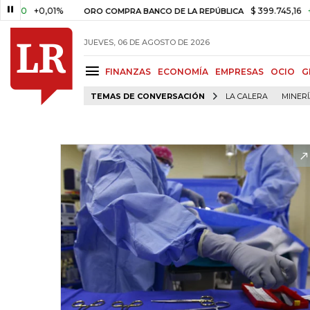
+0,01%
$ 399.745,16
+$ 2.295,
ORO COMPRA BANCO DE LA REPÚBLICA
JUEVES, 06 DE AGOSTO DE 2026
FINANZAS
ECONOMÍA
EMPRESAS
OCIO
G
TEMAS DE CONVERSACIÓN
LA CALERA
MINER