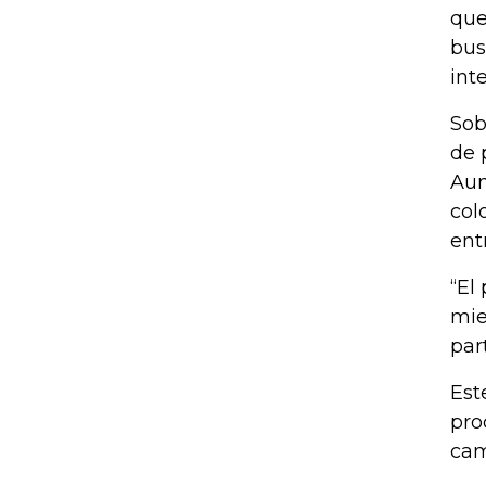
que
bus
int
Sob
de 
Aun
col
ent
“El
mie
par
Est
pro
cam