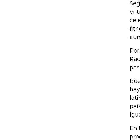
Seg
ent
cel
fit
aum
Por
Raq
pas
Bue
hay
lat
paí
igu
En 
pro