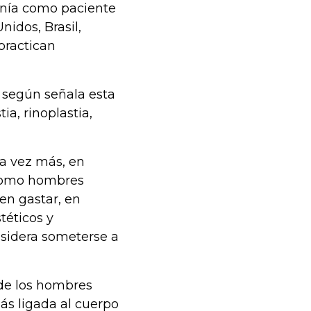
enía como paciente
idos, Brasil,
practican
 según señala esta
a, rinoplastia,
a vez más, en
e como hombres
en gastar, en
téticos y
nsidera someterse a
 de los hombres
ás ligada al cuerpo