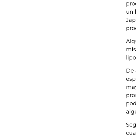
pro
un 
Jap
pro
Alg
mis
lip
De 
esp
may
pro
pod
alg
Seg
cua