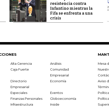
resistencia contra
Infantino mientras la
Fifa se enfrenta a una
crisis
CCIONES
MANT
Alta Gerencia
Análisis
Mesa d
Caja Fuerte
Comunidad
Nuestr
Empresarial
Contác
Directorio
Economía
Aviso 
Empresarial
Términ
Especiales
Eventos
Políti
Finanzas Personales
Globoeconomía
Polític
Infraestructura
Inside
Superi