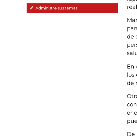
rea
Administre sus temas
Man
par
de 
per
sal
En 
los
de 
Otr
con
ene
pue
De 