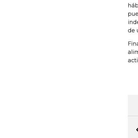
háb
pue
ind
de 
Fin
ali
act