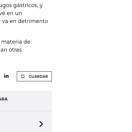
ugos gástricos, y
ve en un
 va en detrimento
 materia de
an otras
GUARDAR
ARA
Next slide