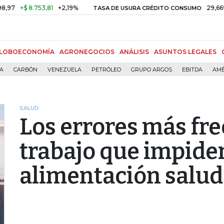
+$ 8.753,81
+2,19%
29,66%
+0,
TASA DE USURA CRÉDITO CONSUMO
LOBOECONOMÍA
AGRONEGOCIOS
ANÁLISIS
ASUNTOS LEGALES
ÍA
CARBÓN
VENEZUELA
PETRÓLEO
GRUPO ARGOS
EBITDA
AMÉ
SALUD
Los errores más fre
trabajo que impide
alimentación salud