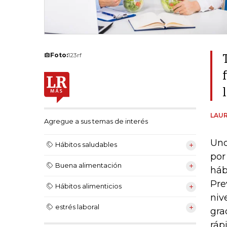
Foto:
123rf
LAUR
Agregue a sus temas de interés
Uno
Hábitos saludables
por
Buena alimentación
háb
Pre
Hábitos alimenticios
niv
estrés laboral
gra
ráp