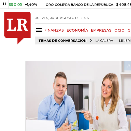
 0,05
+1,40%
$ 408.498,97
ORO COMPRA BANCO DE LA REPÚBLICA
JUEVES, 06 DE AGOSTO DE 2026
FINANZAS
ECONOMÍA
EMPRESAS
OCIO
G
TEMAS DE CONVERSACIÓN
LA CALERA
MINER