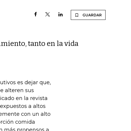
GUARDAR
iento, tanto en la vida
utivos es dejar que,
se alteren sus
icado en la revista
 expuestos a altos
emente con un alto
orción comida
son más propensos a