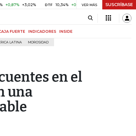
SUSCRÍBASE
87%
+3,02%
10,34%
+0,10%
+0,98%
$ 416,86
+$ 0,0
DTF
VER MÁS
UVR
CAJA FUERTE
INDICADORES
INSIDE
RICA LATINA
MOROSIDAD
cuentes en el
n una
able