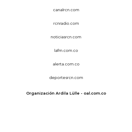
canalrcn.com
rcnradio.com
noticiasrcn.com
lafm.com.co
alerta.com.co
deportesrcn.com
Organización Ardila Lülle - oal.com.co