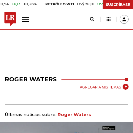
+6,13
+0,26%
US$ 78,01
US$ 2,92
+3,89%
PETRÓLEO WTI
CA
SUSCRÍBASE
ROGER WATERS
AGREGAR A MIS TEMAS
Últimas noticias sobre:
Roger Waters