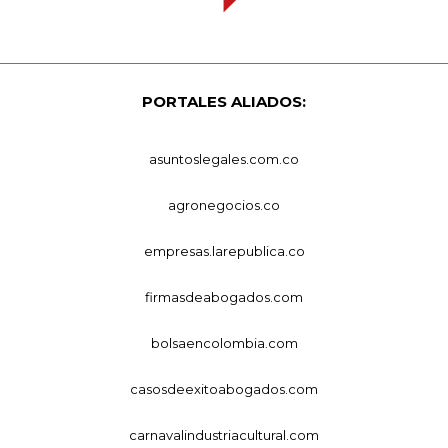
PORTALES ALIADOS:
asuntoslegales.com.co
agronegocios.co
empresas.larepublica.co
firmasdeabogados.com
bolsaencolombia.com
casosdeexitoabogados.com
carnavalindustriacultural.com