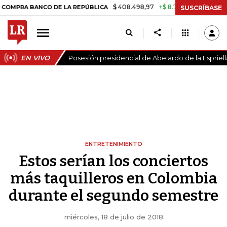
$ 408.498,97
+$ 8.753,81
+2,19%
ANCO DE LA REPÚBLICA
TASA DE
SUSCRÍBASE
EN VIVO
Posesión presidencial de Abelardo de la Espriell
ENTRETENIMIENTO
Estos serían los conciertos
más taquilleros en Colombia
durante el segundo semestre
miércoles, 18 de julio de 2018