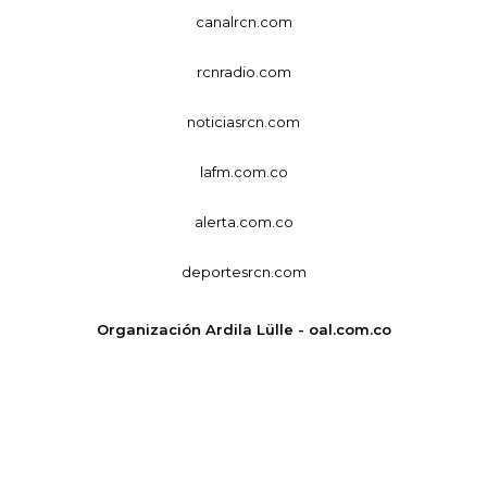
canalrcn.com
rcnradio.com
noticiasrcn.com
lafm.com.co
alerta.com.co
deportesrcn.com
Organización Ardila Lülle - oal.com.co