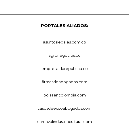
PORTALES ALIADOS:
asuntoslegales.com.co
agronegocios.co
empresas.larepublica.co
firmasdeabogados.com
bolsaencolombia.com
casosdeexitoabogados.com
carnavalindustriacultural.com