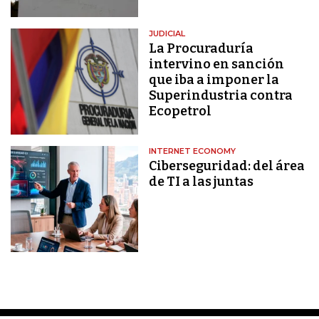
JUDICIAL
La Procuraduría
intervino en sanción
que iba a imponer la
Superindustria contra
Ecopetrol
INTERNET ECONOMY
Ciberseguridad: del área
de TI a las juntas