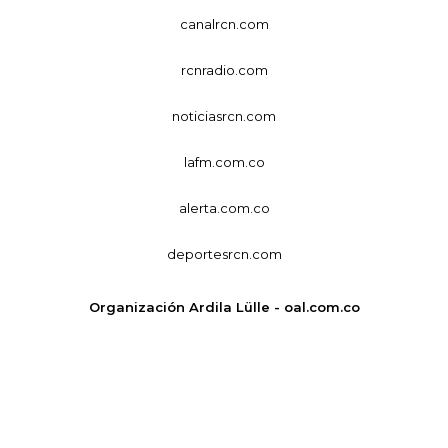
canalrcn.com
rcnradio.com
noticiasrcn.com
lafm.com.co
alerta.com.co
deportesrcn.com
Organización Ardila Lülle - oal.com.co