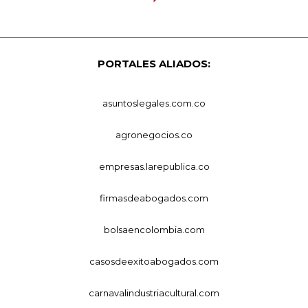
PORTALES ALIADOS:
asuntoslegales.com.co
agronegocios.co
empresas.larepublica.co
firmasdeabogados.com
bolsaencolombia.com
casosdeexitoabogados.com
carnavalindustriacultural.com