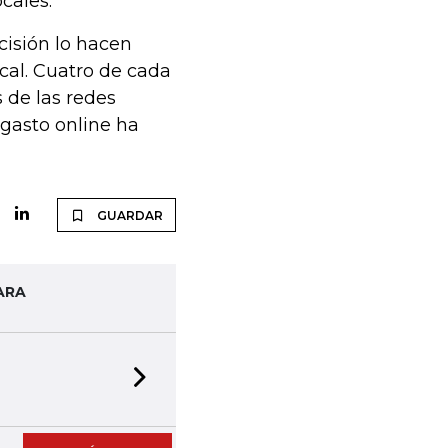
cales.
isión lo hacen
cal. Cuatro de cada
 de las redes
 gasto online ha
GUARDAR
ARA
Next slide