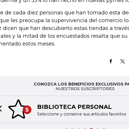
demia y un 55% lo han hecho en nuevas pymes lo
te de cada diez personas que han tomado esta dec
que les preocupa la supervivencia del comercio lo
z dicen que han descubierto estas tiendas a través
iales y la mitad de los encuestados resalta que su
entado estos meses.
CONOZCA LOS BENEFICIOS EXCLUSIVOS P
NUESTROS SUSCRIPTORES
BIBLIOTECA PERSONAL
5
Previous slide
Seleccione y conserve sus artículos favoritos