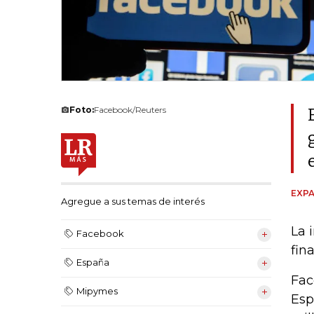
Foto:
Facebook/Reuters
EXPA
Agregue a sus temas de interés
La 
Facebook
fin
España
Fac
Mipymes
Esp