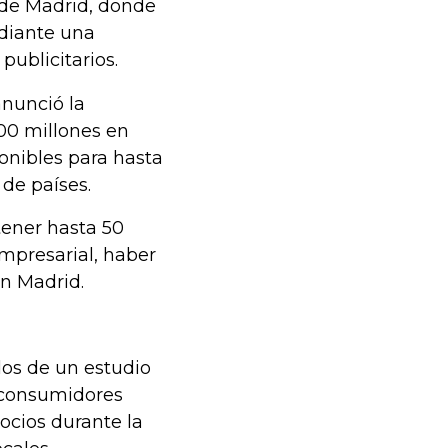
 de Madrid, donde
ediante una
publicitarios.
anunció la
00 millones en
ponibles para hasta
de países.
tener hasta 50
mpresarial, haber
en Madrid.
dos de un estudio
 consumidores
cios durante la