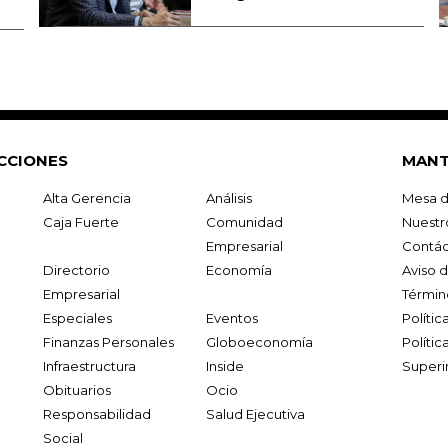
CCIONES
MANT
Alta Gerencia
Análisis
Mesa d
Caja Fuerte
Comunidad
Nuestr
Empresarial
Contác
Directorio
Economía
Aviso 
Empresarial
Términ
Especiales
Eventos
Políti
Finanzas Personales
Globoeconomía
Polític
Infraestructura
Inside
Superi
Obituarios
Ocio
Responsabilidad
Salud Ejecutiva
Social