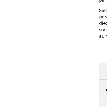
pan
Sie
por
die
soc
aum