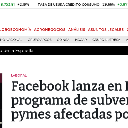
 de la Espriella
1
+2,19%
29,66%
+0,87%
+3,
TASA DE USURA CRÉDITO CONSUMO
LOBOECONOMÍA
AGRONEGOCIOS
ANÁLISIS
ASUNTOS LEGALES
RNO NACIONAL
GRUPO ARGOS
ODINSA
HOGAR
GRUPO NUTRESA
A
 de la Espriella
LABORAL
Facebook lanza en
programa de subve
pymes afectadas por