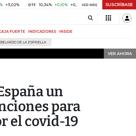
SUSCRÍBASE
VER AHORA
02%
10,34%
+0,10%
+0,98%
$ 416,91
+$ 0,05
+0,01%
DTF
UVR
VER MÁS
CAJA FUERTE
INDICADORES
INSIDE
BELARDO DE LA ESPRIELLA
VER AHORA
 España un
nciones para
 el covid-19