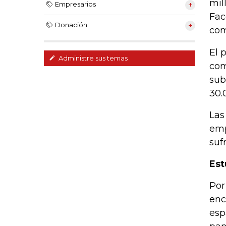
mil
Empresarios
Fac
Donación
com
El 
Administre sus temas
com
sub
30.
Las
emp
suf
Est
Por
enc
esp