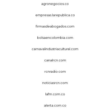
agronegocios.co
empresas.larepublica.co
firmasdeabogados.com
bolsaencolombia.com
carnavalindustriacultural.com
canalrcn.com
rcnradio.com
noticiasrcn.com
lafm.com.co
alerta.com.co