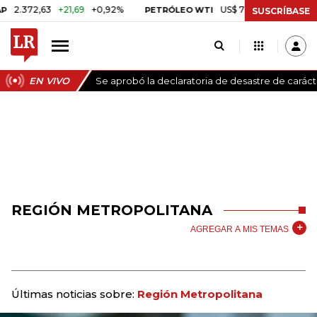
.372,63
+21,69
+0,92%
US$ 78,18
US$ 0,17
+0,22
PETRÓLEO WTI
SUSCRÍBASE
EN VIVO
Se aprobó la declaratoria de desastre de carác
REGIÓN METROPOLITANA
AGREGAR A MIS TEMAS
Últimas noticias sobre:
Región Metropolitana