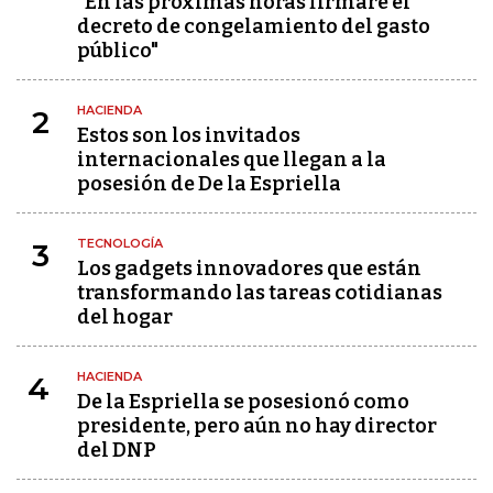
"En las próximas horas firmaré el
decreto de congelamiento del gasto
público"
HACIENDA
2
Estos son los invitados
internacionales que llegan a la
posesión de De la Espriella
TECNOLOGÍA
3
Los gadgets innovadores que están
transformando las tareas cotidianas
del hogar
HACIENDA
4
De la Espriella se posesionó como
presidente, pero aún no hay director
del DNP