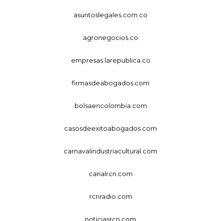
asuntoslegales.com.co
agronegocios.co
empresas.larepublica.co
firmasdeabogados.com
bolsaencolombia.com
casosdeexitoabogados.com
carnavalindustriacultural.com
canalrcn.com
rcnradio.com
noticiasrcn.com