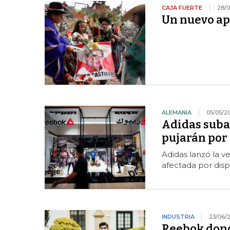
CAJA FUERTE
28/0
Un nuevo ap
ALEMANIA
05/05/2
Adidas subas
pujarán por
Adidas lanzó la 
afectada por disp
INDUSTRIA
23/06/
Reebok donó 