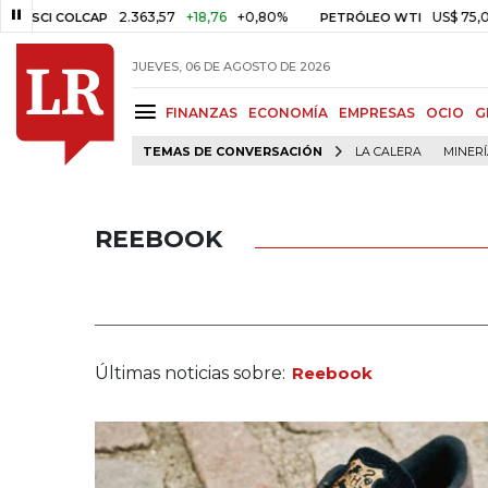
2.363,57
+18,76
+0,80%
US$ 75,09
-US$ 0
COLCAP
PETRÓLEO WTI
JUEVES, 06 DE AGOSTO DE 2026
FINANZAS
ECONOMÍA
EMPRESAS
OCIO
G
TEMAS DE CONVERSACIÓN
LA CALERA
MINER
REEBOOK
Últimas noticias sobre:
Reebook