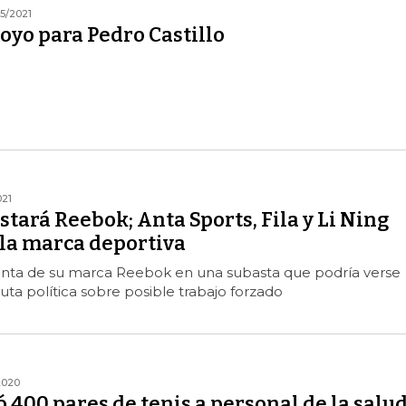
5/2021
oyo para Pedro Castillo
021
tará Reebok; Anta Sports, Fila y Li Ning
 la marca deportiva
venta de su marca Reebok en una subasta que podría verse
uta política sobre posible trabajo forzado
2020
400 pares de tenis a personal de la salu