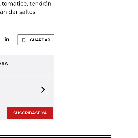
 automatice, tendrán
án dar saltos
GUARDAR
ARA
Next slide
SUSCRÍBASE YA