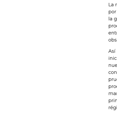
La 
por
la 
pro
ent
obs
Así
ini
nue
con
pru
pro
man
pri
rég