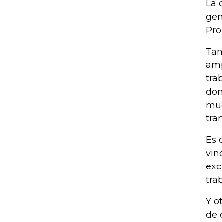
La 
gen
Pro
Tam
amp
tra
dom
muc
tra
Es 
vin
exc
tra
Y o
de 