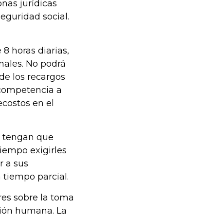
onas jurídicas
eguridad social.
8 horas diarias,
nales. No podrá
 de los recargos
 competencia a
costos en el
to tengan que
tiempo exigirles
r a sus
 tiempo parcial.
ores sobre la toma
sión humana. La