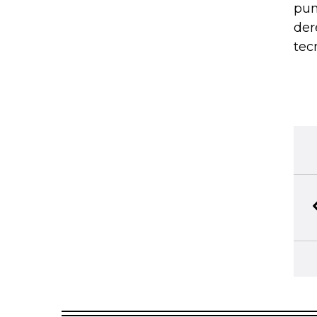
pun
der
tec