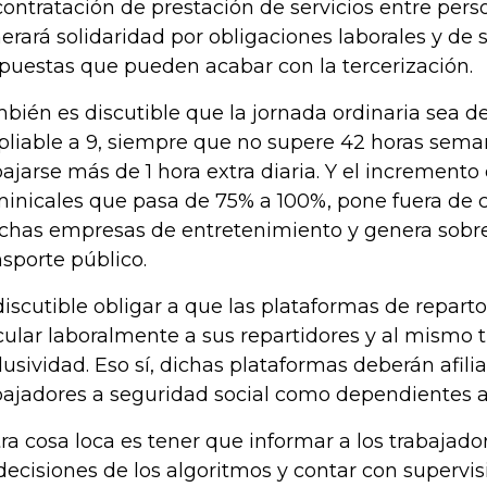
contratación de prestación de servicios entre pers
erará solidaridad por obligaciones laborales y de s
puestas que pueden acabar con la tercerización.
bién es discutible que la jornada ordinaria sea de 
liable a 9, siempre que no supere 42 horas sema
bajarse más de 1 hora extra diaria. Y el incremento
inicales que pasa de 75% a 100%, pone fuera de
has empresas de entretenimiento y genera sobre
nsporte público.
discutible obligar a que las plataformas de repar
cular laboralmente a sus repartidores y al mismo 
lusividad. Eso sí, dichas plataformas deberán afilia
bajadores a seguridad social como dependientes a
tra cosa loca es tener que informar a los trabajad
decisiones de los algoritmos y contar con supervi