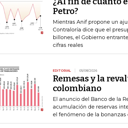
¿Al fin de cuánto e
Petro?
Mientras Anif propone un ajus
Contraloría dice que el pres
billones, el Gobierno entrante
cifras reales
EDITORIAL
05/08/2026
Remesas y la reval
colombiano
El anuncio del Banco de la R
acumulación de reservas int
el fenómeno de la bonanzas 