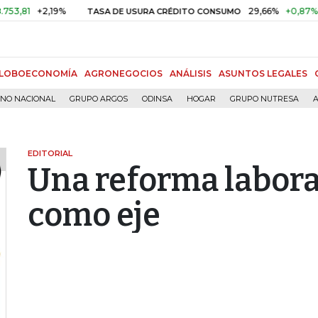
+2,19%
29,66%
+0,87%
+3,02
TASA DE USURA CRÉDITO CONSUMO
LOBOECONOMÍA
AGRONEGOCIOS
ANÁLISIS
ASUNTOS LEGALES
RNO NACIONAL
GRUPO ARGOS
ODINSA
HOGAR
GRUPO NUTRESA
A
EDITORIAL
Una reforma labora
como eje