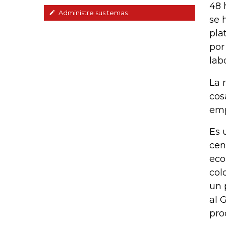
48 
Administre sus temas
se 
pla
por
lab
La 
cos
emp
Es 
cen
eco
col
un 
al 
pro