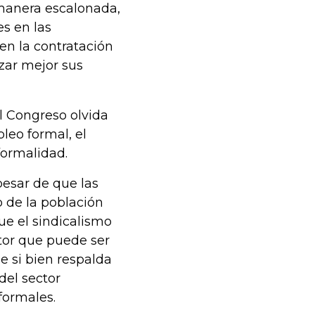
manera escalonada,
es en las
en la contratación
izar mejor sus
l Congreso olvida
eo formal, el
formalidad.
pesar de que las
 de la población
e el sindicalismo
tor que puede ser
e si bien respalda
del sector
formales.