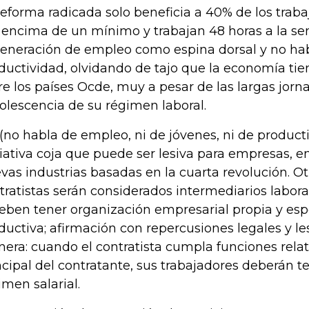
reforma radicada solo beneficia a 40% de los trab
 encima de un mínimo y trabajan 48 horas a la s
generación de empleo como espina dorsal y no ha
ductividad, olvidando de tajo que la economía tie
re los países Ocde, muy a pesar de las largas jorn
olescencia de su régimen laboral.
 (no habla de empleo, ni de jóvenes, ni de product
ciativa coja que puede ser lesiva para empresas,
vas industrias basadas en la cuarta revolución. O
tratistas serán considerados intermediarios labora
eben tener organización empresarial propia y esp
ductiva; afirmación con repercusiones legales y les
era: cuando el contratista cumpla funciones relati
ncipal del contratante, sus trabajadores deberán 
imen salarial.