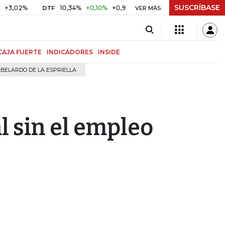
SUSCRÍBASE
%
10,34%
+0,10%
+0,98%
$ 417,01
+$ 0,05
+0,01%
DTF
UVR
VER MÁS
CAJA FUERTE
INDICADORES
INSIDE
BELARDO DE LA ESPRIELLA
l sin el empleo