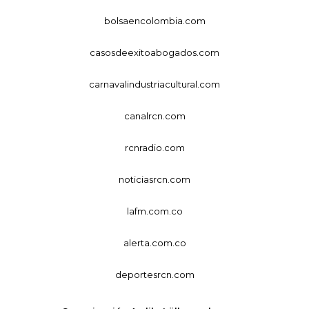
bolsaencolombia.com
casosdeexitoabogados.com
carnavalindustriacultural.com
canalrcn.com
rcnradio.com
noticiasrcn.com
lafm.com.co
alerta.com.co
deportesrcn.com