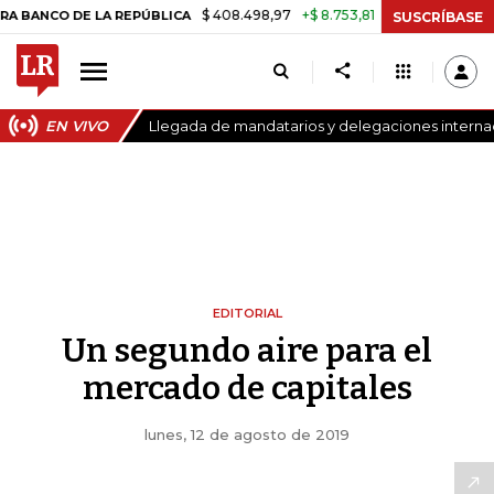
$ 408.498,97
+$ 8.753,81
+2,19%
O DE LA REPÚBLICA
TASA DE U
SUSCRÍBASE
EN VIVO
Llegada de mandatarios y delegaciones internaci
EDITORIAL
Un segundo aire para el
mercado de capitales
lunes, 12 de agosto de 2019