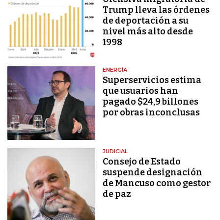
Trump lleva las órdenes
de deportación a su
nivel más alto desde
1998
ENERGÍA
Superservicios estima
que usuarios han
pagado $24,9 billones
por obras inconclusas
JUDICIAL
Consejo de Estado
suspende designación
de Mancuso como gestor
de paz