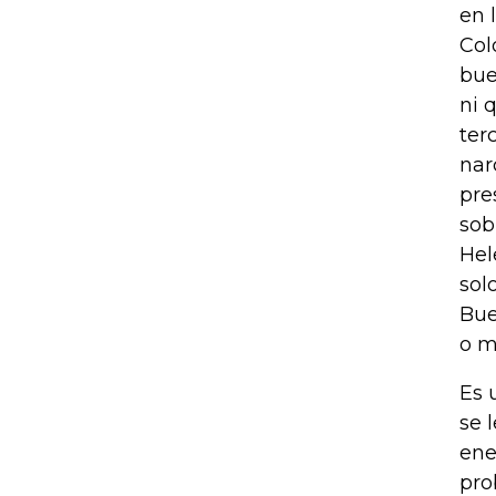
en 
Col
bue
ni 
ter
nar
pre
sob
Hel
sol
Bue
o m
Es 
se 
ene
pro