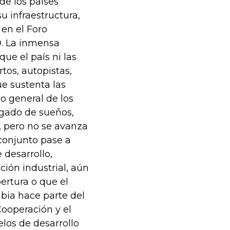
de los países
 infraestructura,
en el Foro
D. La inmensa
ue el país ni las
tos, autopistas,
ue sustenta las
so general de los
rgado de sueños,
, pero no se avanza
 conjunto pase a
 desarrollo,
ción industrial, aún
ertura o que el
mbia hace parte del
Cooperación y el
los de desarrollo