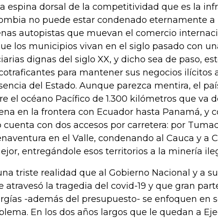
la espina dorsal de la competitividad que es la inf
ombia no puede estar condenado eternamente a 
nas autopistas que muevan el comercio internacio
que los municipios vivan en el siglo pasado con un
ciarias dignas del siglo XX, y dicho sea de paso, es
cotraficantes para mantener sus negocios ilícitos a
sencia del Estado. Aunque parezca mentira, el paí
re el océano Pacífico de 1.300 kilómetros que va 
ena en la frontera con Ecuador hasta Panamá, y 
o cuenta con dos accesos por carretera: por Tuma
naventura en el Valle, condenando al Cauca y a 
ejor, entregándole esos territorios a la minería ileg
una triste realidad que al Gobierno Nacional y a su
le atravesó la tragedia del covid-19 y que gran par
rgías -además del presupuesto- se enfoquen en s
blema. En los dos años largos que le quedan a Ej