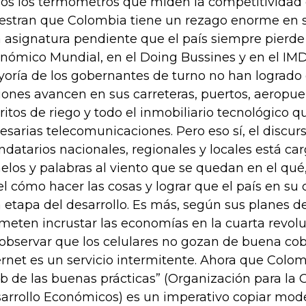
os los termómetros que miden la competitividad 
stran que Colombia tiene un rezago enorme en su
 asignatura pendiente que el país siempre pierde 
nómico Mundial, en el Doing Bussines y en el IM
oría de los gobernantes de turno no han logrado q
iones avancen en sus carreteras, puertos, aeropuer
tritos de riego y todo el inmobiliario tecnológico q
esarias telecomunicaciones. Pero eso sí, el discur
datarios nacionales, regionales y locales está ca
elos y palabras al viento que se quedan en el qué
el cómo hacer las cosas y lograr que el país en su
a etapa del desarrollo. Es más, según sus planes de
meten incrustar las economías en la cuarta revolu
 observar que los celulares no gozan de buena cob
ernet es un servicio intermitente. Ahora que Colo
ub de las buenas prácticas” (Organización para la 
arrollo Económicos) es un imperativo copiar mode