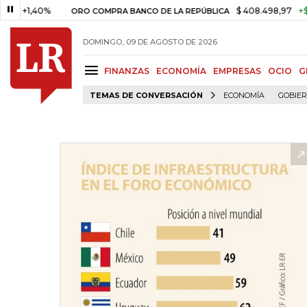
,40%
$ 408.498,97
+$ 8.753,8
ORO COMPRA BANCO DE LA REPÚBLICA
DOMINGO, 09 DE AGOSTO DE 2026
FINANZAS
ECONOMÍA
EMPRESAS
OCIO
G
TEMAS DE CONVERSACIÓN
ECONOMÍA
GOBIE