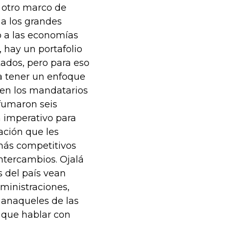
n otro marco de
 a los grandes
o a las economías
 hay un portafolio
tados, pero para eso
a tener un enfoque
nen los mandatarios
sfumaron seis
n imperativo para
ación que les
 más competitivos
ntercambios. Ojalá
s del país vean
ministraciones,
 anaqueles de las
 que hablar con