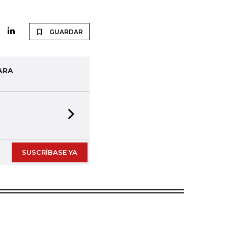
GUARDAR
ARA
Next slide
SUSCRÍBASE YA