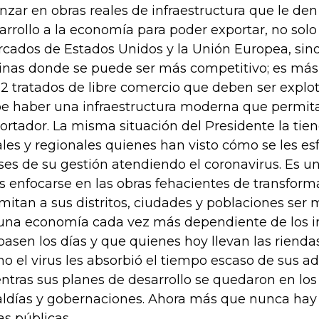
nzar en obras reales de infraestructura que le de
arrollo a la economía para poder exportar, no solo
cados de Estados Unidos y la Unión Europea, sin
inas donde se puede ser más competitivo; es más,
12 tratados de libre comercio que deben ser explo
e haber una infraestructura moderna que permit
ortador. La misma situación del Presidente la tie
ales y regionales quienes han visto cómo se les e
es de su gestión atendiendo el coronavirus. Es u
os enfocarse en las obras fehacientes de transform
mitan a sus distritos, ciudades y poblaciones ser
una economía cada vez más dependiente de los i
pasen los días y que quienes hoy llevan las rienda
o el virus les absorbió el tiempo escaso de sus ad
ntras sus planes de desarrollo se quedaron en los
aldías y gobernaciones. Ahora más que nunca hay
as públicas.