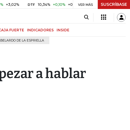
SUSCRÍBASE
02%
10,34%
+0,10%
+0,98%
$ 417,01
+$ 0,05
+0,01%
DTF
UVR
VER MÁS
CAJA FUERTE
INDICADORES
INSIDE
BELARDO DE LA ESPRIELLA
pezar a hablar