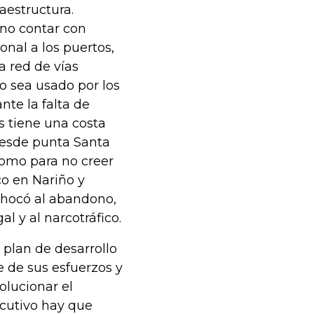
raestructura.
no contar con
nal a los puertos,
a red de vías
to sea usado por los
nte la falta de
s tiene una costa
desde punta Santa
como para no creer
co en Nariño y
Chocó al abandono,
al y al narcotráfico.
 plan de desarrollo
te de sus esfuerzos y
olucionar el
ecutivo hay que