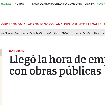
1
+2,19%
29,66%
+0,87%
+3,
TASA DE USURA CRÉDITO CONSUMO
LOBOECONOMÍA
AGRONEGOCIOS
ANÁLISIS
ASUNTOS LEGALES
RNO NACIONAL
GRUPO ARGOS
ODINSA
HOGAR
GRUPO NUTRESA
A
EDITORIAL
Llegó la hora de em
con obras públicas