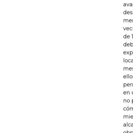
ava
des
mer
vec
de 
deb
exp
loc
mes
ell
per
en 
no 
cóm
mie
alc
obr