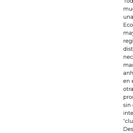
Tod
mue
una
Eco
may
reg
dis
nec
man
anh
en 
otr
pro
sin
int
“cl
Des