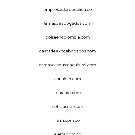
empresas.larepublica.co
firmasdeabogados.com
bolsaencolombia.com
casosdeexitoabogados.com
carnavalindustriacultural.com
canalrcn.com
rcnradio.com
noticiasrcn.com
lafm.com.co
alerta.com.co