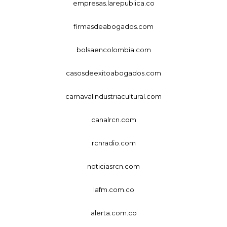
empresas.larepublica.co
firmasdeabogados.com
bolsaencolombia.com
casosdeexitoabogados.com
carnavalindustriacultural.com
canalrcn.com
rcnradio.com
noticiasrcn.com
lafm.com.co
alerta.com.co