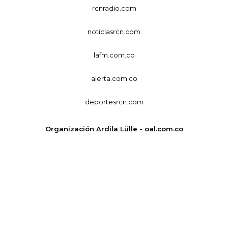
rcnradio.com
noticiasrcn.com
lafm.com.co
alerta.com.co
deportesrcn.com
Organización Ardila Lülle - oal.com.co