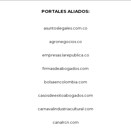
PORTALES ALIADOS:
asuntoslegales.com.co
agronegocios.co
empresas.larepublica.co
firmasdeabogados.com
bolsaencolombia.com
casosdeexitoabogados.com
carnavalindustriacultural.com
canalrcn.com