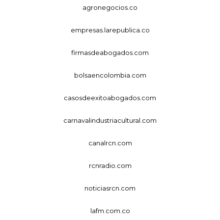
agronegocios.co
empresas.larepublica.co
firmasdeabogados.com
bolsaencolombia.com
casosdeexitoabogados.com
carnavalindustriacultural.com
canalrcn.com
rcnradio.com
noticiasrcn.com
lafm.com.co