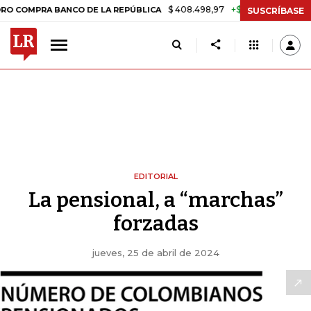
$ 408.498,97
+$ 8.753,81
+2,19%
PRA BANCO DE LA REPÚBLICA
TA
SUSCRÍBASE
EDITORIAL
La pensional, a “marchas”
forzadas
jueves, 25 de abril de 2024