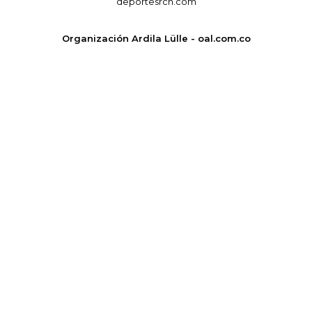
deportesrcn.com
Organización Ardila Lülle - oal.com.co