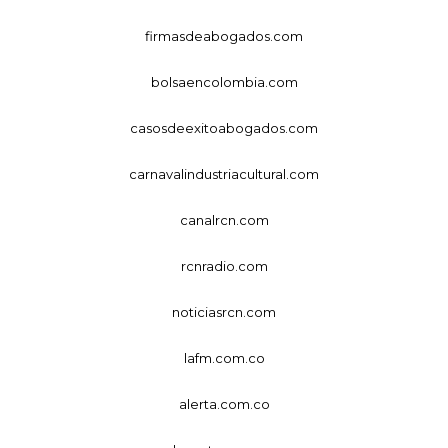
firmasdeabogados.com
bolsaencolombia.com
casosdeexitoabogados.com
carnavalindustriacultural.com
canalrcn.com
rcnradio.com
noticiasrcn.com
lafm.com.co
alerta.com.co