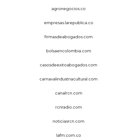
agronegocios.co
empresas.larepublica.co
firmasdeabogados.com
bolsaencolombia.com
casosdeexitoabogados.com
carnavalindustriacultural.com
canalrcn.com
rcnradio.com
noticiasrcn.com
lafm.com.co