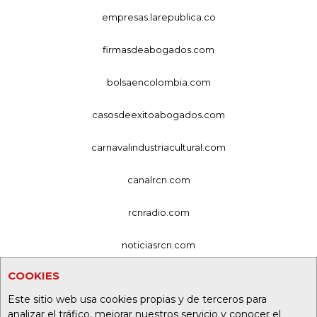
empresas.larepublica.co
firmasdeabogados.com
bolsaencolombia.com
casosdeexitoabogados.com
carnavalindustriacultural.com
canalrcn.com
rcnradio.com
noticiasrcn.com
COOKIES
lafm.com.co
Este sitio web usa cookies propias y de terceros para
alerta.com.co
analizar el tráfico, mejorar nuestros servicio y conocer el