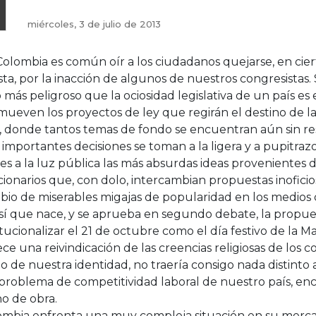
miércoles, 3 de julio de 2013
olombia es común oír a los ciudadanos quejarse, en cie
sta, por la inacción de algunos de nuestros congresistas.
 más peligroso que la ociosidad legislativa de un país es
ueven los proyectos de ley que regirán el destino de l
, donde tantos temas de fondo se encuentran aún sin re
importantes decisiones se toman a la ligera y a pupitrazo
s a la luz pública las más absurdas ideas provenientes d
ionarios que, con dolo, intercambian propuestas inoficios
bio de miserables migajas de popularidad en los medios
así que nace, y se aprueba en segundo debate, la propue
itucionalizar el 21 de octubre como el día festivo de la 
ce una reivindicación de las creencias religiosas de los 
o de nuestra identidad, no traería consigo nada distinto 
 problema de competitividad laboral de nuestro país, en
o de obra.
ombia enfrenta una muy compleja situación en su mercad