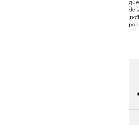
que
de s
inof
pobr