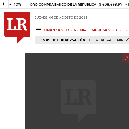
1,40%
$ 408.498,97
+$ 8.753,
ORO COMPRA BANCO DE LA REPÚBLICA
JUEVES, 06 DE AGOSTO DE 2026
FINANZAS
ECONOMÍA
EMPRESAS
OCIO
G
TEMAS DE CONVERSACIÓN
LA CALERA
MINER