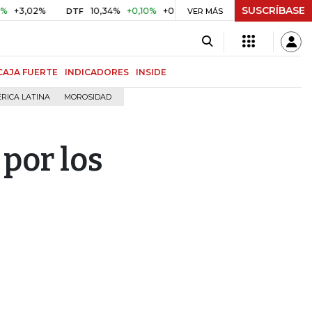
SUSCRÍBASE
02%
10,34%
+0,10%
+0,98%
$ 416,86
+$ 0,05
+0,01
DTF
UVR
VER MÁS
CAJA FUERTE
INDICADORES
INSIDE
RICA LATINA
MOROSIDAD
por los