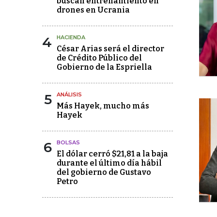
buscan entrenamiento en
drones en Ucrania
4
HACIENDA
César Arias será el director
de Crédito Público del
Gobierno de la Espriella
5
ANÁLISIS
Más Hayek, mucho más
Hayek
6
BOLSAS
El dólar cerró $21,81 a la baja
durante el último día hábil
del gobierno de Gustavo
Petro