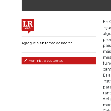
En C
inju
algo
prom
Agregue a sus temas de interés
país
más 
mese
Administre sus temas
func
cam
Es 
inst
pare
tant
del
man
Col