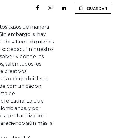
GUARDAR
rtos casos de manera
 Sin embargo, si hay
 el desatino de quienes
a sociedad. En nuestro
solver y donde las
s, salen todos los
e creativos
as o perjudiciales a
 de comunicación.
sta de
Madre Laura. Lo que
colombianos, y por
a la profundización
careciendo aún más la
o laboral. A