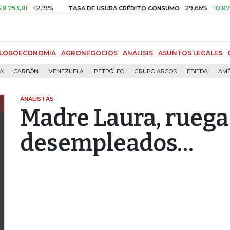
81
+2,19%
29,66%
+0,87%
+3,
TASA DE USURA CRÉDITO CONSUMO
LOBOECONOMÍA
AGRONEGOCIOS
ANÁLISIS
ASUNTOS LEGALES
ÍA
CARBÓN
VENEZUELA
PETRÓLEO
GRUPO ARGOS
EBITDA
AMÉ
ANALISTAS
Madre Laura, ruega 
desempleados…