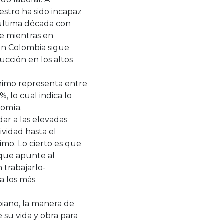
uestro ha sido incapaz
 última década con
ue mientras en
en Colombia sigue
ucción en los altos
mínimo representa entre
, lo cual indica lo
onomía.
ar a las elevadas
vidad hasta el
imo. Lo cierto es que
 que apunte al
 trabajarlo-
a los más
iano, la manera de
 su vida y obra para