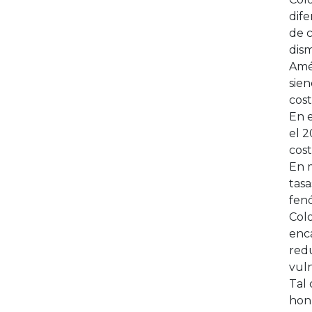
dife
de c
dism
Amé
sien
cost
En e
el 2
cos
En m
tasa
fenó
Colo
enca
red
vul
Tal
honr