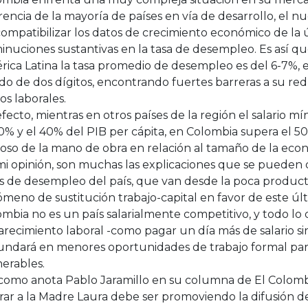
rencia de la mayoría de países en vía de desarrollo, el n
ompatibilizar los datos de crecimiento económico de la
inuciones sustantivas en la tasa de desempleo. Es así q
rica Latina la tasa promedio de desempleo es del 6-7%, 
do de dos dígitos, encontrando fuertes barreras a su red
os laborales.
fecto, mientras en otros países de la región el salario 
0% y el 40% del PIB per cápita, en Colombia supera el 50%
toso de la mano de obra en relación al tamaño de la ec
i opinión, son muchas las explicaciones que se pueden d
s de desempleo del país, que van desde la poca producti
meno de sustitución trabajo-capital en favor de este últ
mbia no es un país salarialmente competitivo, y todo lo
recimiento laboral -como pagar un día más de salario sin
undará en menores oportunidades de trabajo formal par
nerables.
 como anota Pablo Jaramillo en su columna de El Colomb
ar a la Madre Laura debe ser promoviendo la difusión de