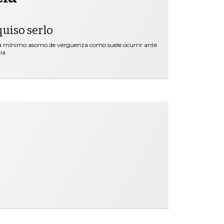
quiso serlo
ra mínimo asomo de vergüenza como suele ocurrir ante
ia