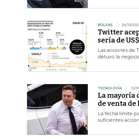
BOLSAS
04/10/202
Twitter ace
sería de US
Las acciones de T
detuvo la negocia
TECNOLOGÍA
12/0
La mayoría d
de venta de
La fecha límite p
suficientes accio