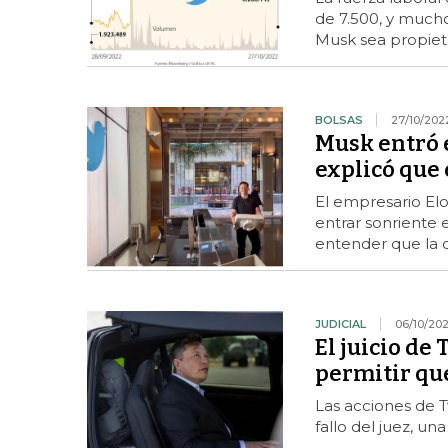
de 7.500, y much
Musk sea propiet
BOLSAS
27/10/202
Musk entró e
explicó que 
El empresario Elo
entrar sonriente 
entender que la 
JUDICIAL
06/10/20
El juicio de
permitir que
Las acciones de T
fallo del juez, u