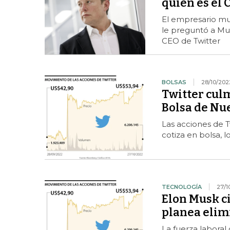
quién es el 
El empresario mul
le preguntó a Mu
CEO de Twitter
BOLSAS
28/10/202
Twitter cul
Bolsa de Nu
Las acciones de 
cotiza en bolsa, 
TECNOLOGÍA
27/1
Elon Musk ci
planea elim
La fuerza laboral