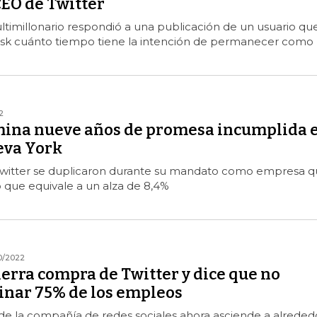
CEO de Twitter
timillonario respondió a una publicación de un usuario qu
sk cuánto tiempo tiene la intención de permanecer como
2
mina nueve años de promesa incumplida 
eva York
Twitter se duplicaron durante su mandato como empresa 
lo que equivale a un alza de 8,4%
0/2022
erra compra de Twitter y dice que no
inar 75% de los empleos
 de la compañía de redes sociales ahora asciende a alreded