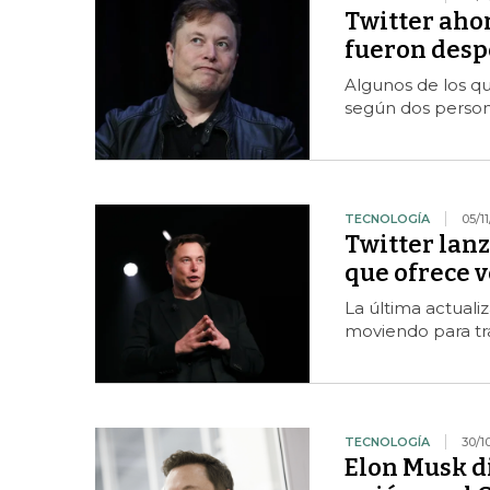
Twitter ahor
fueron desp
Algunos de los qu
según dos person
TECNOLOGÍA
05/1
Twitter lan
que ofrece v
La última actuali
moviendo para tr
TECNOLOGÍA
30/1
Elon Musk di