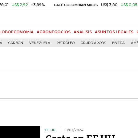
2,92
+3,89%
US$ 3,80
US$ 0,05
+1,40%
CAFÉ COLOMBIAN MILDS
LOBOECONOMÍA
AGRONEGOCIOS
ANÁLISIS
ASUNTOS LEGALES
ÍA
CARBÓN
VENEZUELA
PETRÓLEO
GRUPO ARGOS
EBITDA
AMÉ
EE.UU.
11/02/2024