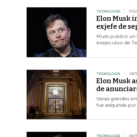
TECNOLOGÍA
11/12
Elon Musk in
exjefe de se
Musk publicó un e
exejecutivo de Twi
TECNOLOGÍA
28/1
Elon Musk a
de anunciar
Varias grandes em
fue adquirida po
TECNOLOGÍA
06/1