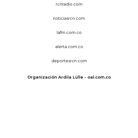
rcnradio.com
noticiasrcn.com
lafm.com.co
alerta.com.co
deportesrcn.com
Organización Ardila Lülle - oal.com.co