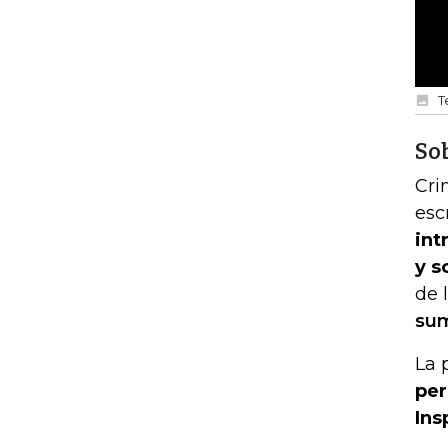
T
Sob
Cri
esc
int
y s
de 
su
La 
per
Ins