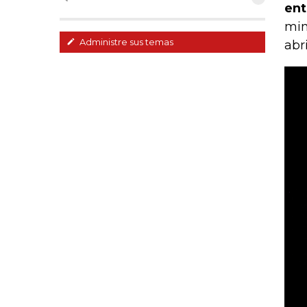
ent
min
Administre sus temas
abri