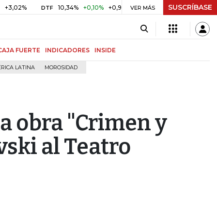
SUSCRÍBASE
10,34%
+0,10%
+0,98%
$ 416,86
+$ 0,05
+0,01%
DTF
UVR
VER MÁS
CAJA FUERTE
INDICADORES
INSIDE
RICA LATINA
MOROSIDAD
la obra "Crimen y
vski al Teatro