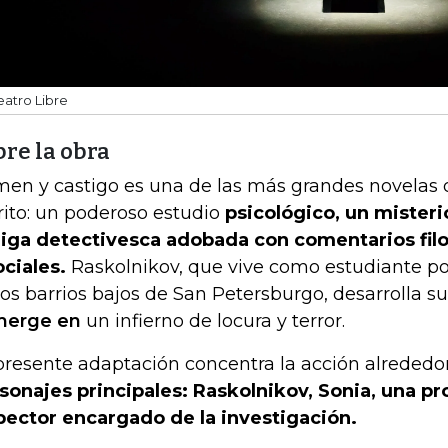
eatro Libre
re la obra
men y castigo es una de las más grandes novelas
rito: un poderoso estudio
psicológico, un misteri
riga detectivesca adobada con comentarios filos
ociales.
Raskolnikov, que vive como estudiante po
los barrios bajos de San Petersburgo, desarrolla s
merge en
un infierno de locura y terror.
presente adaptación concentra la acción alrededo
sonajes principales: Raskolnikov, Sonia, una pros
pector encargado de la investigación.