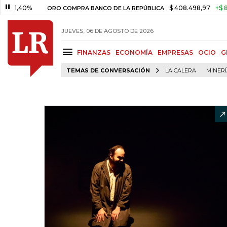
%
$ 408.498,97
+$ 8.753,81
ORO COMPRA BANCO DE LA REPÚBLICA
JUEVES, 06 DE AGOSTO DE 2026
FINANZAS
ECONOMÍA
EMPRESAS
OCIO
G
TEMAS DE CONVERSACIÓN
LA CALERA
MINER