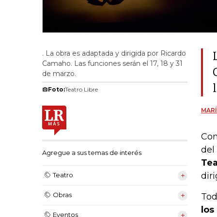
. La obra es adaptada y dirigida por Ricardo
Camaho. Las funciones serán el 17, 18 y 31
de marzo.
Foto:
Teatro Libre
MARÍ
Con
del
Agregue a sus temas de interés
Tea
dir
Teatro
Obras
Tod
los
Eventos