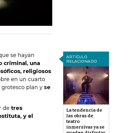
 que se hayan
ARTÍCULO
RELACIONADO
o criminal, una
óficos, religiosos
bre en un cuarto
u grotesco plan y
se
r de
tres
La tendencia de
tituta, y el
las obras de
teatro
inmersivas ya se
pueden disfrutar