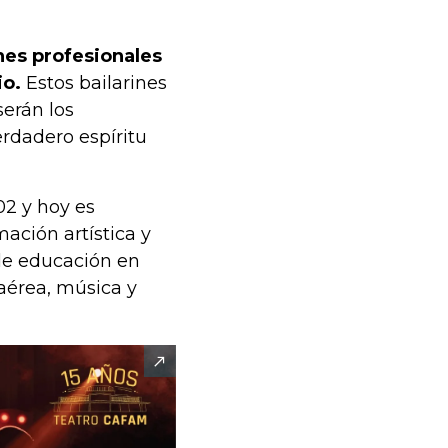
ines profesionales
io.
Estos bailarines
erán los
rdadero espíritu
02 y hoy es
ación artística y
de educación en
aérea, música y