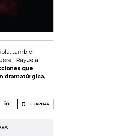
iola, también
uere”; Rayuela
cciones que
ón dramatúrgica,
GUARDAR
ARA