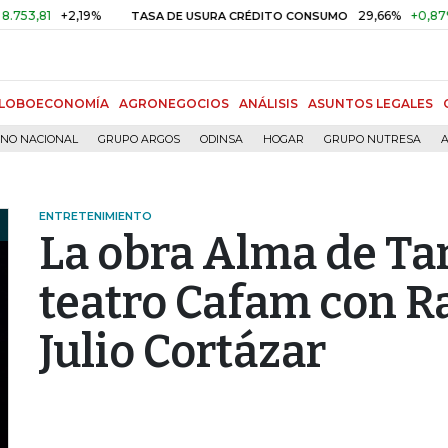
+2,19%
29,66%
+0,87%
+3,02%
TASA DE USURA CRÉDITO CONSUMO
LOBOECONOMÍA
AGRONEGOCIOS
ANÁLISIS
ASUNTOS LEGALES
RNO NACIONAL
GRUPO ARGOS
ODINSA
HOGAR
GRUPO NUTRESA
A
ENTRETENIMIENTO
La obra Alma de Ta
teatro Cafam con R
Julio Cortázar