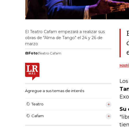
El Teatro Cafam empezará a realizar sus
obras de "Alma de Tango" el 24 y 26 de
marzo
Foto:
Teatro Cafam
MARÍ
Lo
Tan
Agregue a sus temas de interés
Exo
Teatro
Su 
Cafam
"li
tie