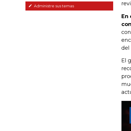
rev
Administre sus temas
En 
con
con
enc
del
El 
rec
pro
muc
act