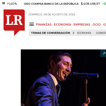
0%
$ 408.498,97
+$ 8.753,81
ORO COMPRA BANCO DE LA REPÚBLICA
DOMINGO, 09 DE AGOSTO DE 2026
FINANZAS
ECONOMÍA
EMPRESAS
OCIO
G
TEMAS DE CONVERSACIÓN
ECONOMÍA
GOBIE