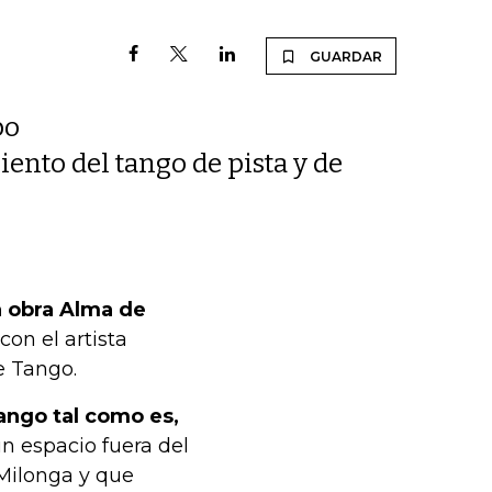
GUARDAR
po
ento del tango de pista y de
a obra Alma de
con el artista
e Tango.
ango tal como es,
un espacio fuera del
 Milonga y que