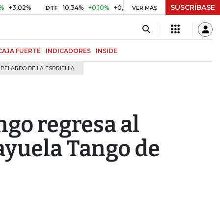
SUSCRÍBASE
10,34%
+0,10%
+0,98%
$ 417,01
+$ 0,05
+0,01%
DTF
UVR
VER MÁS
CAJA FUERTE
INDICADORES
INSIDE
BELARDO DE LA ESPRIELLA
ngo regresa al
ayuela Tango de